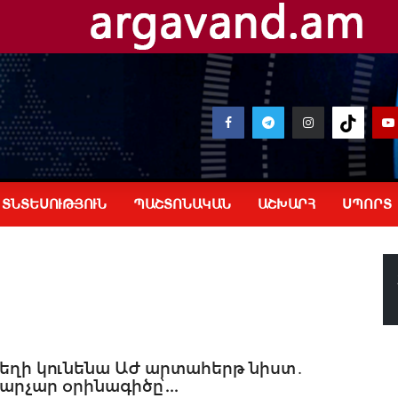
ՏՆՏԵՍՈՒԹՅՈՒՆ
ՊԱՇՏՈՆԱԿԱՆ
ԱՇԽԱՐՀ
ՍՊՈՐՏ
եղի կունենա ԱԺ արտահերթ նիստ․
րչար օրինագիծը՝...