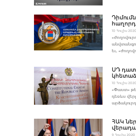
Դիմում
հաղորդո
10 Հուլիս 202
«Ժողովուրդ
անվտանգու
եւ, «Ժողովո
ՍԴ դատ
կհետաձգ
10 Հուլիս 202
«Փաստ» թե
դեռևս վեր
արձակուրդ
ՀԱԿ նե
վերադա
9 Հուլիս 2020