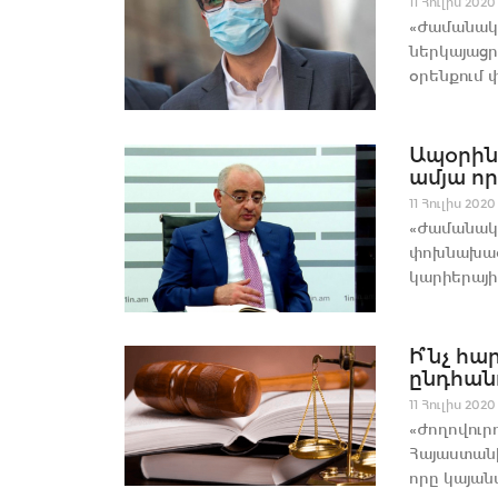
11 Հուլիս 2020
«Ժամանակ»
ներկայացր
օրենքում փ
Ապօրին
ամյա որ
11 Հուլիս 2020
«Ժամանակ»
փոխնախագա
կարիերայի
Ի՞նչ հ
ընդհանո
11 Հուլիս 2020
«Ժողովուրդ
Հայաստան
որը կայանա