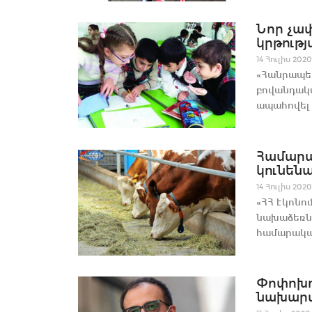
Նոր չափ
կրթությ
14 Հուլիս 2020
«Հանրապետ
բովանդակա
ապահովել 
Համարա
կունենա
14 Հուլիս 2020
«ՀՀ էկոնո
նախաձեռնո
համարակալ
Փոփոխո
նախարա