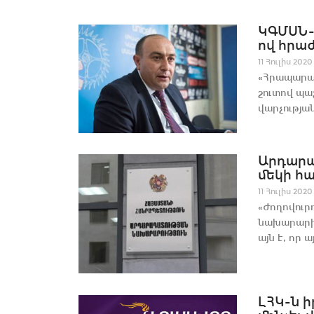
ԿԳՄՍՆ-
ով հրաժ
11 Հուլիս 2020
«Հրապարակ
շուտով պա
վարչության
Արդարա
մեկի հա
11 Հուլիս 2020
«Ժողովուր
նախարարի 
այն է, որ 
ԼՀԿ-ն ի