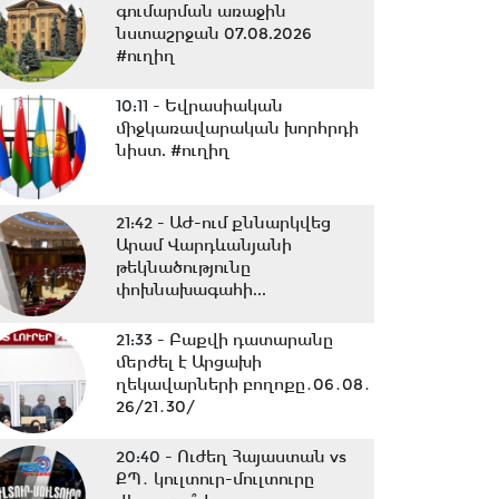
գումարման առաջին
նստաշրջան 07.08.2026
#ուղիղ
10:11 -
Եվրասիական
միջկառավարական խորհրդի
նիստ. #ուղիղ
21:42 -
ԱԺ-ում քննարկվեց
Արամ Վարդևանյանի
թեկնածությունը
փոխնախագահի...
21:33 -
Բաքվի դատարանը
մերժել է Արցախի
ղեկավարների բողոքը․06․08․
26/21․30/
20:40 -
Ուժեղ Հայաստան vs
ՔՊ․ կուլտուր-մուլտուրը