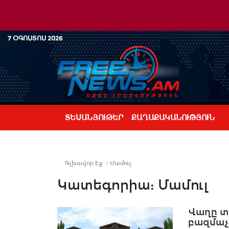
7 ՕԳՈՍՏՈՍ 2026
ՏԵՍԱՆՅՈՒԹԵՐ
ՔԱՂԱՔԱԿԱՆՈՒԹՅՈՒՆ
Գլխավոր Էջ
Մամուլ
Կատեգորիա:
Մամուլ
Վաղը տ
բազմաչա