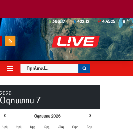
o
366.17
422.12
4.4525
8
2026
Օգոստոս
7
‹
›
Օգոստոս 2026
Կրկ
Երկ
Երք
Չրք
Հնգ
Ուրբ
Շբթ