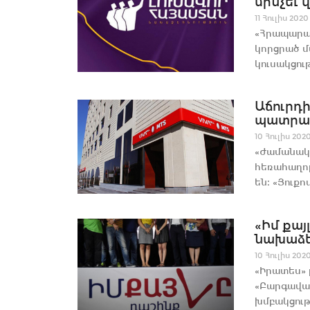
մինչեւ վ
11 Հուլիս 2020
«Հրապարակ
կորցրած մ
կուսակցութ
Աճուրդի
պատրաստ
10 Հուլիս 202
«Ժամանակ»
հեռահաղոր
են։ «Յուքոմ
«Իմ քայ
նախաձե
10 Հուլիս 202
«Իրատես» 
«Բարգավաճ
խմբակցությ