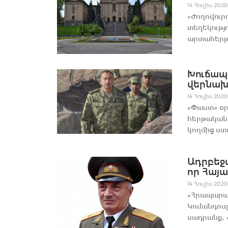
14 Հուլիս 2020
«Ժողովուր
տեղեկությ
արտահերթ 
Խուճապ
վերնախա
14 Հուլիս 2020
«Փաստ» օր
հերթական 
կողմից ստ
Ադրբեջ
որ Հայա
14 Հուլիս 2020
«Հրապարակ
Կոմանդոսը
սադրանք. 