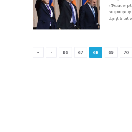
«Փաստ» թեր
հայտարարե
Արդեն տեւ
«
‹
66
67
68
69
70