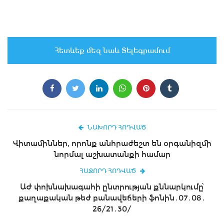
Հետևեք մեզ նաև Տելեգրամում
ՆԱԽՈՐԴ ՀՈԴՎԱԾ
Վիտամիններ, որոնք անհրաժեշտ են օրգանիզմի
նորմալ աշխատանքի համար
ՀԱՋՈՐԴ ՀՈԴՎԱԾ
ԱԺ փոխնախագահի ընտրության քննարկումը՝
քաղաքական թեժ բանավեճերի ֆոնին․07․08․
26/21․30/