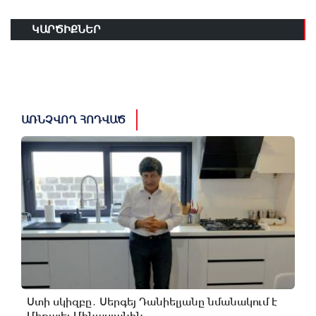
ԿԱՐԾԻՔՆԵՐ
ԱՌՆՉՎՈՂ ՀՈԴՎԱԾ
Ստի սկիզբը․ Սերգեյ Դանիելյանը նմանակում է