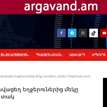
ՏՆՏԵՍՈՒԹՅՈՒՆ
ՊԱՇՏՈՆԱԿԱՆ
ԱՇԽԱՐՀ
ՍՊՈՐՏ
զնվացեղ եղջերուներից մեկը սատկել է, ընկել է մեքենայի տակ
նվացեղ եղջերուներից մեկը
ի տակ