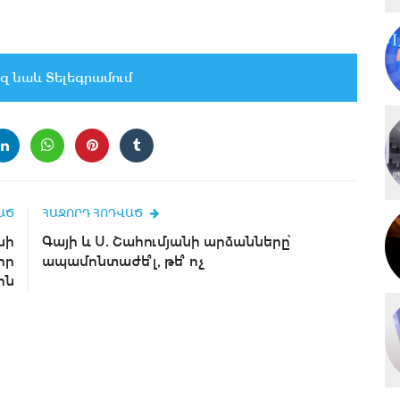
զ նաև Տելեգրամում
ԱԾ
ՀԱՋՈՐԴ ՀՈԴՎԱԾ
նի
Գայի և Ս. Շահումյանի արձանները՝
իր
ապամոնտաժե՞լ, թե՞ ոչ
ին