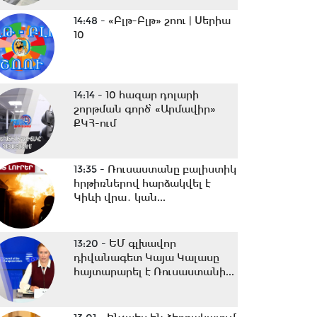
14:48 -
«Բլթ-Բլթ» շոու | Սերիա
10
14:14 -
10 հազար դոլարի
շորթման գործ՝ «Արմավիր»
ՔԿՀ-ում
13:35 -
Ռուսաստանը բալիստիկ
հրթիռներով հարձակվել է
Կիևի վրա․ կան...
13:20 -
ԵՄ գլխավոր
դիվանագետ Կայա Կալասը
հայտարարել է Ռուսաստանի...