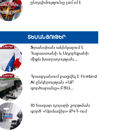
ընդդիմությունը լռո՞ւմ է
18:02 -
Ազատ շփում Գնել
Սարգսյանի հետ | 07.08.2026
ՏԵՍԱՆՅՈՒԹԵՐ
17:33 -
Թրամփը նոր
Ֆրանսիան ակնկալում է
սահմանափակումներ է
Հայաստանի և Ադրբեջանի
մտցնում ԱՄՆ
միջև խաղաղության...
քաղաքացիություն...
17:05 -
Պապիկյանի
Հրազդանում բացվել է Firebird
մասնակցությամբ
AI ընկերության «ԱԲ
քարոզարշավը խոչընդոտելու
գործարանը».ԲՏԱ...
դեպքի...
10 հազար դոլարի շորթման
16:38 -
Տաթև համայնքի
գործ՝ «Արմավիր» ՔԿՀ-ում
նախկին ղեկավար Մուրադ
Սիմոնյանից կբռնագանձվի...