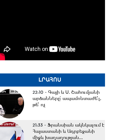
ԼՐԱՀՈՍ
22:10 -
Գայի և Ս. Շահումյանի
արձանները՝ ապամոնտաժե՞լ,
թե՞ ոչ
21:33 -
Ֆրանսիան ակնկալում է
Հայաստանի և Ադրբեջանի
միջև խաղաղության...