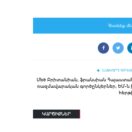
Հետևեք մե
ՆԱԽՈՐԴ ՀՈԴՎ
Մեծ Բրիտանիան, ֆրանսիան Հայաստա
ռազմավարական գործընկերներ, ԵՄ-ն 
հերթ
ԿԱՐԾԻՔՆԵՐ