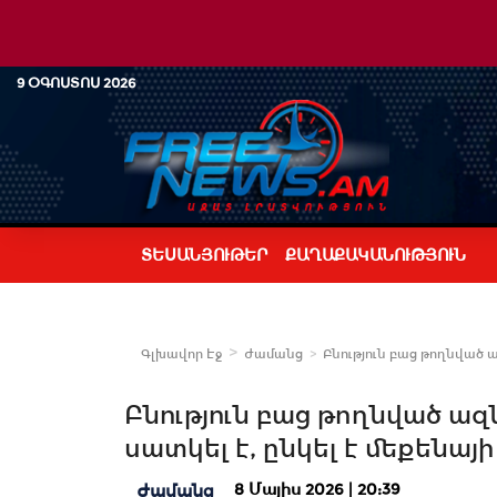
9 ՕԳՈՍՏՈՍ 2026
ՏԵՍԱՆՅՈՒԹԵՐ
ՔԱՂԱՔԱԿԱՆՈՒԹՅՈՒՆ
Գլխավոր Էջ
Ժամանց
Բնություն բաց թողնված ա
Բնություն բաց թողնված ազ
սատկել է, ընկել է մեքենայ
8 Մայիս 2026 | 20:39
Ժամանց