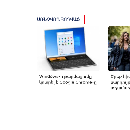
ԱՌՆՉՎՈՂ ՀՈԴՎԱԾ
Windows-ի թարմացումը
Երեք հի
կոտրել է Google Chrome-ը
բարդույ
տղամարդ