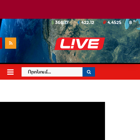
o
366.17
422.12
4.4525
8