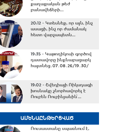
քաղաքական թեժ
բանավեճերի...
20:12 -
Կտեսնեք, որ այն, ինչ
ասացի, ինչ որ ժամանակ
հետո վարչապետն...
19:35 -
Կաթողիկոսի գործով
դատավորը ինքնաբացարկ
հայտնեց․07․08․26/19․30/
19:02 -
Շվեդիայի Ռիկսդագի
խոսնակը շնորհավորել է
Ռուբեն Ռուբինյանին՝...
18:37 -
Դուք ուզում եք
ԱՄԵՆԱԸՆԹԵՐՑՎԱԾ
ժողովրդին գործի ընդունել
ձեզ մոտ, մենք ուզում...
Ռուսաստանը սպառնում է,