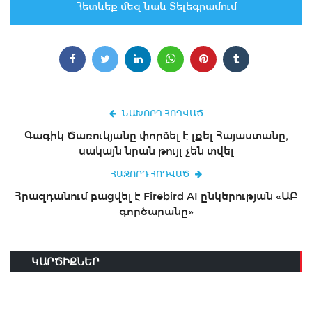
Հետևեք մեզ նաև Տելեգրամում
ՆԱԽՈՐԴ ՀՈԴՎԱԾ
Գագիկ Ծառուկյանը փորձել է լքել Հայաստանը,
սակայն նրան թույլ չեն տվել
ՀԱՋՈՐԴ ՀՈԴՎԱԾ
Հրազդանում բացվել է Firebird AI ընկերության «ԱԲ
գործարանը»
ԿԱՐԾԻՔՆԵՐ