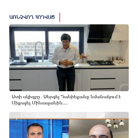
ԱՌՆՉՎՈՂ ՀՈԴՎԱԾ
Ստի սկիզբը․ Սերգեյ Դանիելյանը նմանակում է
Միքայել Մինասյանին....