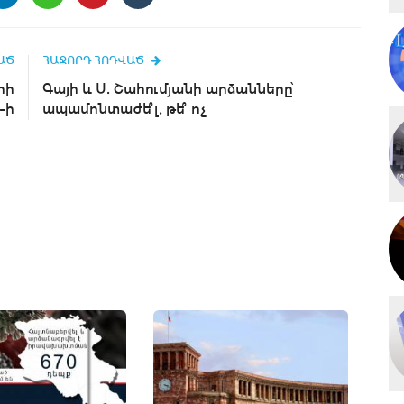
ԱԾ
ՀԱՋՈՐԴ ՀՈԴՎԱԾ
րի
Գայի և Ս. Շահումյանի արձանները՝
-ի
ապամոնտաժե՞լ, թե՞ ոչ