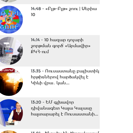
14:48 -
«Բլթ-Բլթ» շոու | Սերիա
10
14:14 -
10 հազար դոլարի
շորթման գործ՝ «Արմավիր»
ՔԿՀ-ում
13:35 -
Ռուսաստանը բալիստիկ
հրթիռներով հարձակվել է
Կիևի վրա․ կան...
13:20 -
ԵՄ գլխավոր
դիվանագետ Կայա Կալասը
հայտարարել է Ռուսաստանի...