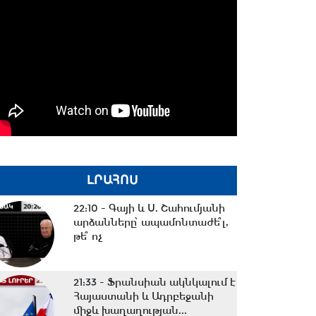
ԼՐԱՀՈՍ
22:10 -
Գայի և Ս. Շահումյանի
արձանները՝ ապամոնտաժե՞լ,
թե՞ ոչ
21:33 -
Ֆրանսիան ակնկալում է
Հայաստանի և Ադրբեջանի
միջև խաղաղության...