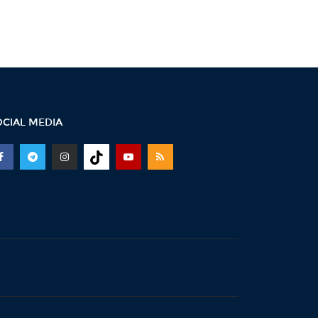
16:07 -
ՀԷՑ-ում հաշվիչների
գնման մրցույթից 500 մլն
դրամից ավելի...
15:30 -
Փաշինյան․ ՌԴ
սահմանափակումները
վնասում են ԵԱՏՄ-ի
OCIAL MEDIA
ընկալմանը...
14:32 -
ՌԴ-ի կողմից 5
միլիարդի զենքի վաճառքն
Ադրբեջանին Հայաստանի...
14:06 -
Կասեցվել է «Ծիրան»
սուպերմարկետում գործող
հացի արտադրամասի...
13:30 -
«Առինջ մոլ»-ում