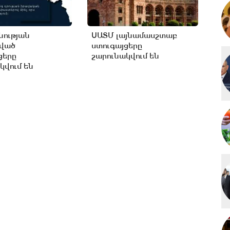
ության
ՍԱՏՄ լայնամասշտաբ
ցված
ստուգայցերը
ցերը
շարունակվում են
կվում են