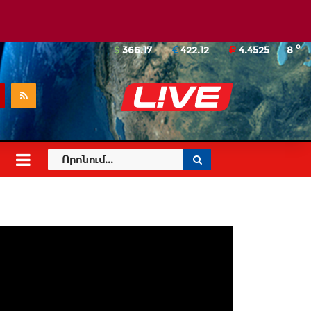
o
366.17
422.12
4.4525
8