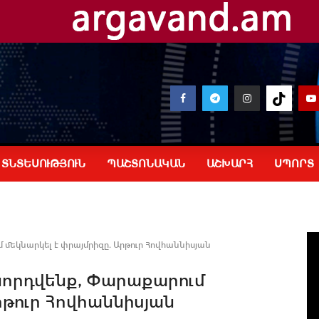
ՏՆՏԵՍՈՒԹՅՈՒՆ
ՊԱՇՏՈՆԱԿԱՆ
ԱՇԽԱՐՀ
ՍՊՈՐՏ
 մեկնարկել է փրայմրիզը. Արթուր Հովհաննիսյան
նորդվենք, Փարաքարում
րթուր Հովհաննիսյան