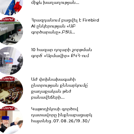
միջև խաղաղության...
18:02 -
Ազատ շփում Գնել
Հրազդանում բացվել է Firebird
Սարգսյանի հետ | 07.08.2026
AI ընկերության «ԱԲ
գործարանը».ԲՏԱ...
17:33 -
Թրամփը նոր
10 հազար դոլարի շորթման
սահմանափակումներ է
գործ՝ «Արմավիր» ՔԿՀ-ում
մտցնում ԱՄՆ
քաղաքացիություն...
17:05 -
Պապիկյանի
ԱԺ փոխնախագահի
մասնակցությամբ
ընտրության քննարկումը՝
քարոզարշավը խոչընդոտելու
քաղաքական թեժ
դեպքի...
բանավեճերի...
Կաթողիկոսի գործով
16:38 -
Տաթև համայնքի
դատավորը ինքնաբացարկ
նախկին ղեկավար Մուրադ
հայտնեց․07․08․26/19․30/
Սիմոնյանից կբռնագանձվի...