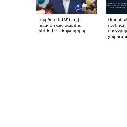
Կարծում եմ ՍԴ-ն չի
Ոստիկան
հասցնի այս կազմով
ուժեղա
քննել ԲՀԿ ենթադրյալ...
ստուգայ
շարունա