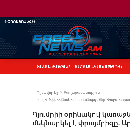
9 ՕԳՈՍՏՈՍ 2026
ՏԵՍԱՆՅՈՒԹԵՐ
ՔԱՂԱՔԱԿԱՆՈՒԹՅՈՒՆ
Գլխավոր Էջ
Քաղաքականություն
Գյումրիի օրինակով կառաջնորդվենք, Փարաքարում
Գյումրիի օրինակով կառաջ
մեկնարկել է փրայմրիզը. Ա