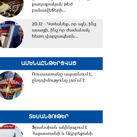
քաղաքական թեժ
բանավեճերի...
20:12 -
Կտեսնեք, որ այն, ինչ
ասացի, ինչ որ ժամանակ
հետո վարչապետն...
19:35 -
Կաթողիկոսի գործով
դատավորը ինքնաբացարկ
ԱՄԵՆԱԸՆԹԵՐՑՎԱԾ
հայտնեց․07․08․26/19․30/
Ռուսաստանը սպառնում է,
ընդդիմությունը լռո՞ւմ է
19:02 -
Շվեդիայի Ռիկսդագի
խոսնակը շնորհավորել է
Ռուբեն Ռուբինյանին՝...
ՏԵՍԱՆՅՈՒԹԵՐ
18:37 -
Դուք ուզում եք
ժողովրդին գործի ընդունել
Ֆրանսիան ակնկալում է
ձեզ մոտ, մենք ուզում...
Հայաստանի և Ադրբեջանի