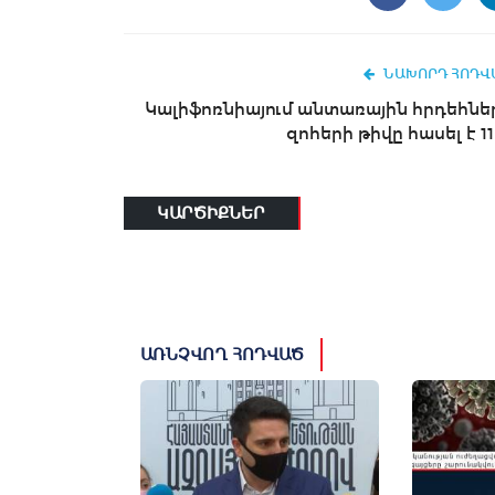
ՆԱԽՈՐԴ ՀՈԴՎ
Կալիֆոռնիայում անտառային հրդեհնե
զոհերի թիվը հասել է 11
ԿԱՐԾԻՔՆԵՐ
ԱՌՆՉՎՈՂ ՀՈԴՎԱԾ