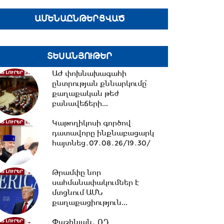
ԱՄԵՆԱԸՆԹԵՐՑՎԱԾ
10:13 -
ՀՀ ԱԺ իններորդ
գումարման առաջին
նստաշրջան 07.08.2026
#ուղիղ
ՏԵՍԱՆՅՈՒԹԵՐ
ԱԺ փոխնախագահի
10:11 -
Եվրասիական
ընտրության քննարկումը՝
միջկառավարական խորհրդի
քաղաքական թեժ
նիստ. #ուղիղ
բանավեճերի...
Կաթողիկոսի գործով
21:42 -
ԱԺ-ում քննարկվեց
դատավորը ինքնաբացարկ
Արամ Վարդևանյանի
հայտնեց․07․08․26/19․30/
թեկնածությունը
փոխնախագահի...
Թրամփը նոր
21:33 -
սահմանափակումներ է
Բաքվի դատարանը
մերժել է Արցախի
մտցնում ԱՄՆ
ղեկավարների բողոքը․06․08․
քաղաքացիություն...
26/21․30/
Փաշինյան․ ՌԴ