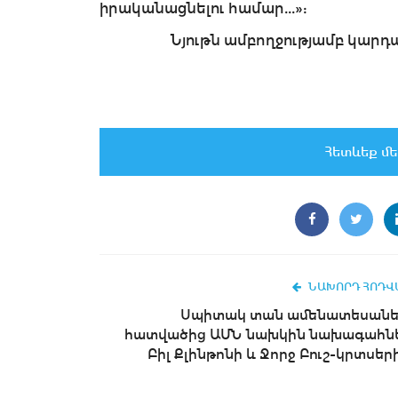
իրականացնելու համար...»:
Նյութն ամբողջությամբ կարդացե
Հետևեք մե
ՆԱԽՈՐԴ ՀՈԴՎ
Սպիտակ տան ամենատեսանե
հատվածից ԱՄՆ նախկին նախագահն
Բիլ Քլինթոնի և Ջորջ Բուշ-կրտսերի.