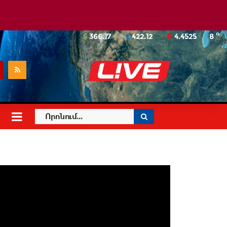
o
366.17
422.12
4.4525
8