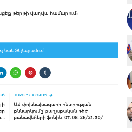
ք թերթի վաղվա համարում:
զ նաև Տելեգրամում
ԱԾ
ՀԱՋՈՐԴ ՀՈԴՎԱԾ
լի
ԱԺ փոխնախագահի ընտրության
եր
քննարկումը՝ քաղաքական թեժ
..
բանավեճերի ֆոնին․07․08․26/21․30/