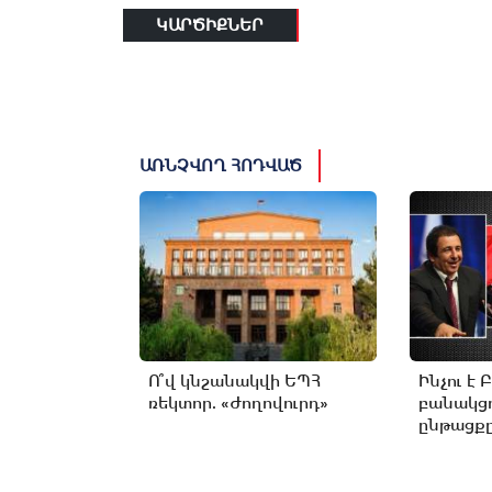
ԿԱՐԾԻՔՆԵՐ
ԱՌՆՉՎՈՂ ՀՈԴՎԱԾ
Ո՞վ կնշանակվի ԵՊՀ
Ինչու է 
ռեկտոր. «Ժողովուրդ»
բանակցո
ընթացքը