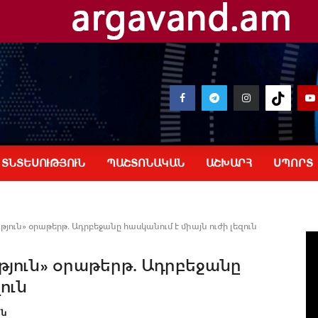
ՏՆՏԵՍՈՒԹՅՈՒՆ
ՊԱՇՏՈՆԱԿԱՆ
ԱՇԽԱՐՀ
ՍՊՈՐՏ
ւն» օրաթերթ. Ադրբեջանը հասկանում է միայն ուժի լեզուն
յուն» օրաթերթ. Ադրբեջանը
ուն
ան