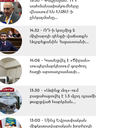
15:30 -
Փաշինյան․ ՌԴ
սահմանափակումները
վնասում են ԵԱՏՄ-ի
ընկալմանը...
14:32 -
ՌԴ-ի կողմից 5
միլիարդի զենքի վաճառքն
Ադրբեջանին Հայաստանի...
14:06 -
Կասեցվել է «Ծիրան»
սուպերմարկետում գործող
հացի արտադրամասի...
13:30 -
«Առինջ մոլ»-ում
բացահայտվել է 1,3 մլրդ դրամի
թաքցված հարկման...
13:00 -
Մինչ Եվրասիական
միջկառավարական խորհրդի