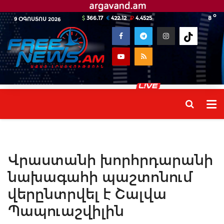
o
366.17
422.12
4.4525
8
9 ՕԳՈՍՏՈՍ 2026
Վրաստանի խորհրդարանի
նախագահի պաշտոնում
վերընտրվել է Շալվա
Պապուաշվիլին