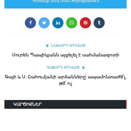
Հետևեք մեզ նաև Տելեգրամում
ՆԱԽՈՐԴ ՀՈԴՎԱԾ
Սուրեն Պապիկյանն այցելել է սահմանագոտի
ՀԱՋՈՐԴ ՀՈԴՎԱԾ
Գայի և Ս. Շահումյանի արձանները՝ ապամոնտաժե՞լ,
թե՞ ոչ
ԿԱՐԾԻՔՆԵՐ