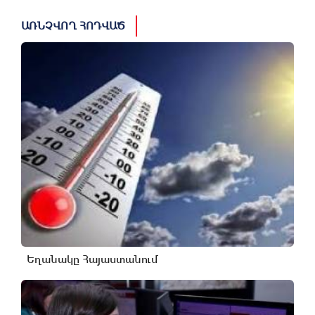
ԱՌՆՉՎՈՂ ՀՈԴՎԱԾ
Եղանակը Հայաստանում