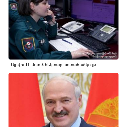
Այրվում է մոտ 5 հեկտար խոտածածկույթ