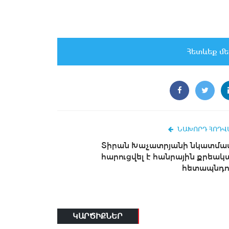
Հետևեք մե
ՆԱԽՈՐԴ ՀՈԴՎ
Տիրան Խաչատրյանի նկատմա
հարուցվել է հանրային քրեակ
հետապնդո
ԿԱՐԾԻՔՆԵՐ