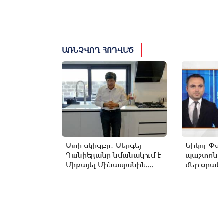
ԱՌՆՉՎՈՂ ՀՈԴՎԱԾ
Ստի սկիզբը․ Սերգեյ
Նիկոլ Փ
Դանիելյանը նմանակում է
պաշտոն
Միքայել Մինասյանին....
մեր օրակ