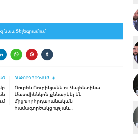
զ նաև Տելեգրամում
ԱԾ
ՀԱՋՈՐԴ ՀՈԴՎԱԾ
մբ
Ռուբեն Ռուբինյանն ու Վալենտինա
ան
Մատվիենկոն քննարկել են
ւմ
միջխորհրդարանական
համագործակցության...