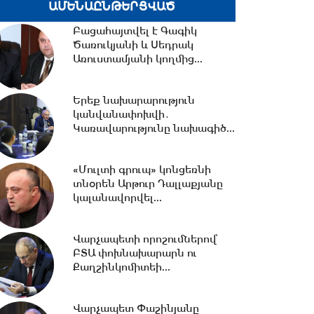
անօթևան...
ԱՄԵՆԱԸՆԹԵՐՑՎԱԾ
Բացահայտվել է Գագիկ
10:49 -
Վարչապետ Փաշինյանը
Ծառուկյանի և Սեդրակ
երկօրյա աշխատանքային
Առուստամյանի կողմից...
այցով մեկնել է...
Երեք նախարարություն
10:31 -
Որպես անհետ կորած
կանվանափոխվի․
որոնվում է 1992 թ. ծնված
Կառավարությունը նախագիծ...
Վահագ Մարտիրոսյանը
«Մուլտի գրուպ» կոնցեռնի
10:21 -
«Մուլտի գրուպ»
տնօրեն Արթուր Դալլաքյանը
կոնցեռնի նախկին գլխավոր
կալանավորվել...
տնօրենը կալանավորվել...
Վարչապետի որոշումներով՝
ԲՏԱ փոխնախարարն ու
10:09 -
Երեք նախարարություն
Քաղշինկոմիտեի...
կանվանափոխվի․
Կառավարությունը նախագիծ...
Վարչապետ Փաշինյանը