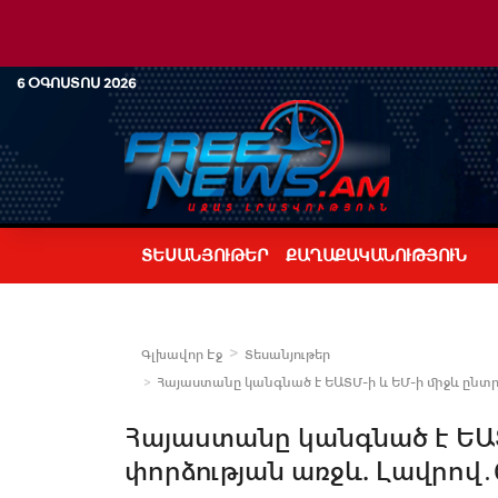
6 ՕԳՈՍՏՈՍ 2026
ՏԵՍԱՆՅՈՒԹԵՐ
ՔԱՂԱՔԱԿԱՆՈՒԹՅՈՒՆ
Գլխավոր Էջ
Տեսանյութեր
Հայաստանը կանգնած է ԵԱՏՄ-ի և ԵՄ-ի միջև ընտրո
Հայաստանը կանգնած է ԵԱՏ
փորձության առջև. Լավրով․0