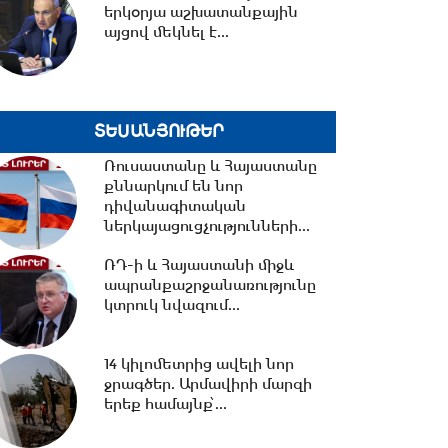
երկօրյա աշխատանքային
10:05 -
ՀՀ ԱԺ իններորդ
այցով մեկնել է...
գումարման առաջին
նստաշրջան 06.08.2026
#ուղիղ
09:33 -
Կառավարության 2026
ՏԵՍԱՆՅՈՒԹԵՐ
թվականի օգոստոսի 6-ի
Ռուսաստանը և Հայաստանը
հերթական նիստը...
քննարկում են նոր
դիվանագիտական
ներկայացուցչությունների...
20:45 -
Սոցցանցերում
սուպերմարկետներից մեկի
ՌԴ-ի և Հայաստանի միջև
անունից քաղաքացիներին...
ապրանքաշրջանառությունը
կտրուկ նվազում...
20:43 -
Ալեն Սիմոնյանը
շնորհավորել է ԱԺ իններորդ
14 կիլոմետրից ավելի նոր
գումարման
ջրագծեր. Արմավիրի մարզի
պատգամավորներին...
երեք համայնք՝...
20:07 -
Շատ կարևոր