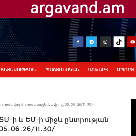
ՏՆՏԵՍՈՒԹՅՈՒՆ
ՊԱՇՏՈՆԱԿԱՆ
ԱՇԽԱՐՀ
ՍՊՈՐՏ
ւթյան փորձության առջև. Լավրով․05․06․26/11․30/
Մ-ի և ԵՄ-ի միջև ընտրության
5․06․26/11․30/