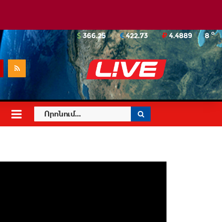
o
366.25
422.73
4.4889
8