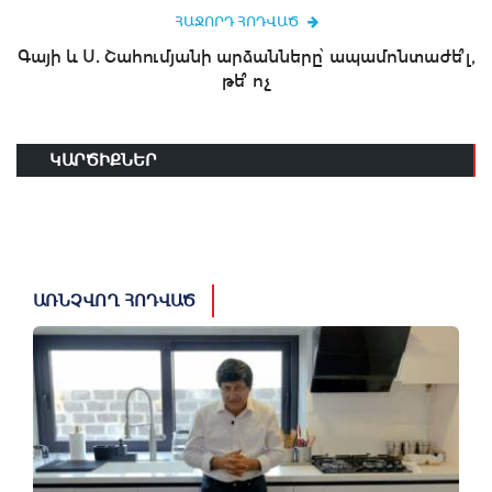
ՀԱՋՈՐԴ ՀՈԴՎԱԾ
Գայի և Ս. Շահումյանի արձանները՝ ապամոնտաժե՞լ,
թե՞ ոչ
ԿԱՐԾԻՔՆԵՐ
ԱՌՆՉՎՈՂ ՀՈԴՎԱԾ