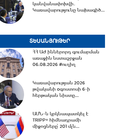
կանվանափոխվի․
12:03 -
Սիրիան զորքեր է
Կառավարությունը նախագիծ...
տեղափոխել Իրաքի հետ
սահման
11:57 -
Սոցիալական ցանցերում
ՏԵՍԱՆՅՈՒԹԵՐ
բնակարանների
ՀՀ ԱԺ իններորդ գումարման
վարձակալության անվան...
առաջին նստաշրջան
06.08.2026 #ուղիղ
11:07 -
Մահացել է Հարություն
Քուշկյանի մայրը
Կառավարության 2026
թվականի օգոստոսի 6-ի
հերթական նիստը...
10:42 -
ԳՇ պետն անակնկալ
այցով եղել է Սյունիքի
ԱՄՆ-ն կրկնապատկել է
դիրքերից մեկում
TRIPP+ հիմնադրամի
միջոցները՝ 201 մլն...
10:13 -
ՀՀ ԱԺ իններորդ