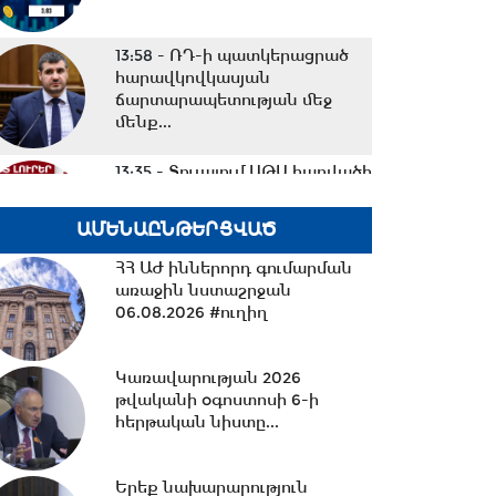
13:58 -
ՌԴ-ի պատկերացրած
հարավկովկասյան
ճարտարապետության մեջ
մենք...
13:35 -
Տուլայում ԱԹՍ հարվածի
հետևանքով Wildberries-ի
հերթական...
ԱՄԵՆԱԸՆԹԵՐՑՎԱԾ
ՀՀ ԱԺ իններորդ գումարման
12:40 -
Ո՞ւր են 300.000
առաջին նստաշրջան
ադրբեջանցիները. Ժողովրդին
06.08.2026 #ուղիղ
ահաբեկելու պատասխանը...
Կառավարության 2026
թվականի օգոստոսի 6-ի
12:29 -
Միրզոյանն ընդունել է
հերթական նիստը...
ԱՄՆ հատուկ բանագնացի
ավագ խորհրդականին
Երեք նախարարություն