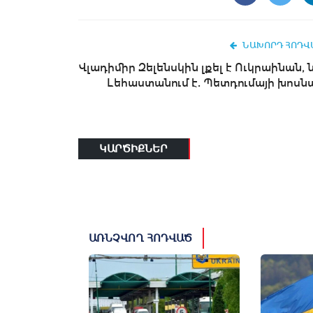
ՆԱԽՈՐԴ ՀՈԴՎ
Վլադիմիր Զելենսկին լքել է Ուկրաինան, 
Լեհաստանում է. Պետդումայի խոսն
ԿԱՐԾԻՔՆԵՐ
ԱՌՆՉՎՈՂ ՀՈԴՎԱԾ