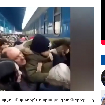
փախչել մարտերին հարակից գոտիներից։ Այդ