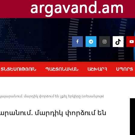
ՏՆՏԵՍՈՒԹՅՈՒՆ
ՊԱՇՏՈՆԱԿԱՆ
ԱՇԽԱՐՀ
ՍՊՈՐՏ
յարանում. մարդիկ փորձում են լքել երկիրը (տեսանյութ)
արանում. մարդիկ փորձում են