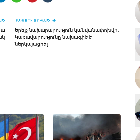
ԱԾ
ՀԱՋՈՐԴ ՀՈԴՎԱԾ
նա
Երեք նախարարություն կանվանափոխվի․
ակ
Կառավարությունը նախագիծ է
ներկայացրել