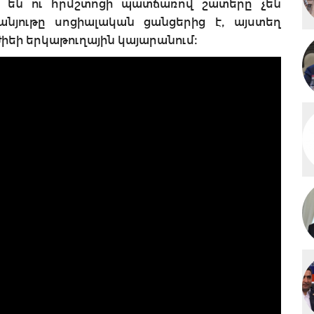
 են ու հրմշտոցի պատճառով շատերը չեն
անյութը սոցիալական ցանցերից է, այստեղ
ժիեի երկաթուղային կայարանում։