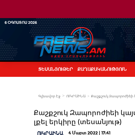
6 ՕԳՈՍՏՈՍ 2026
ՏԵՍԱՆՅՈՒԹԵՐ
ՔԱՂԱՔԱԿԱՆՈՒԹՅՈՒՆ
Գլխավոր Էջ
ՈՒԿՐԱԻՆԱ
Քաշքշուկ Զապորոժիեի կա
Քաշքշուկ Զապորոժիեի կայ
լքել երկիրը (տեսանյութ)
4 Մարտ 2022 | 17:41
ՈՒԿՐԱԻՆԱ