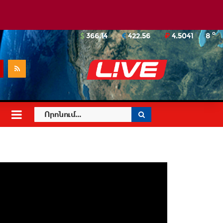
o
366.14
422.56
4.5041
8