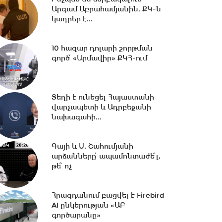
Արգամ Աբրահամյանին. ՔԿ-ն
կադրեր է...
18:02 -
Ազատ շփում Գնել
Սարգսյանի հետ | 07.08.2026
10 հազար դոլարի շորթման
գործ՝ «Արմավիր» ՔԿՀ-ում
17:33 -
Թրամփը նոր
սահմանափակումներ է
մտցնում ԱՄՆ
Տեղի է ունեցել Հայաստանի
քաղաքացիություն...
վարչապետի և Ադրբեջանի
նախագահի...
17:05 -
Պապիկյանի
մասնակցությամբ
Գայի և Ս. Շահումյանի
քարոզարշավը խոչընդոտելու
արձանները՝ ապամոնտաժե՞լ,
դեպքի...
թե՞ ոչ
16:38 -
Տաթև համայնքի
նախկին ղեկավար Մուրադ
Հրազդանում բացվել է Firebird
Սիմոնյանից կբռնագանձվի...
AI ընկերության «ԱԲ
գործարանը»