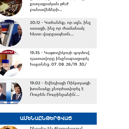
քաղաքական թեժ
բանավեճերի...
20:12 -
Կտեսնեք, որ այն, ինչ
ասացի, ինչ որ ժամանակ
հետո վարչապետն...
19:35 -
Կաթողիկոսի գործով
դատավորը ինքնաբացարկ
հայտնեց․07․08․26/19․30/
19:02 -
Շվեդիայի Ռիկսդագի
խոսնակը շնորհավորել է
Ռուբեն Ռուբինյանին՝...
18:37 -
Դուք ուզում եք
ԱՄԵՆԱԸՆԹԵՐՑՎԱԾ
ժողովրդին գործի ընդունել
ձեզ մոտ, մենք ուզում...
Ինչպես են ձերբակալում