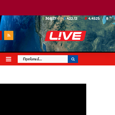
o
366.17
422.12
4.4525
8