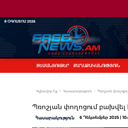
8 ՕԳՈՍՏՈՍ 2026
ՏԵՍԱՆՅՈՒԹԵՐ
ՔԱՂԱՔԱԿԱՆՈՒԹՅՈՒՆ
Գլխավոր Էջ
Հասարակություն
Պռոշյան փողոցու
Պռոշյան փողոցում բախվել 
6 Դեկտեմբեր 2025 | 10
Հասարակություն