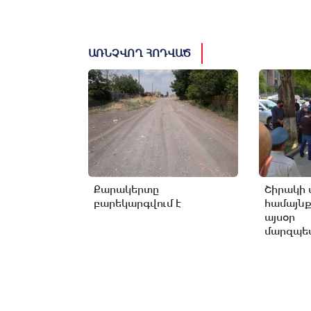
ԱՌՆՉՎՈՂ ՀՈԴՎԱԾ
Քարակերտը
Շիրակի 
բարեկարգվում է
համայնք
այսօր
մարզպետ