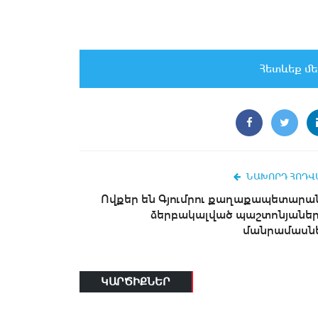
Հետևեք մե
ՆԱԽՈՐԴ ՀՈԴՎ
Ովքեր են Գյումրու քաղաքապետարա
ձերբակալված պաշտոնյաներ
մանրամասն
ԿԱՐԾԻՔՆԵՐ