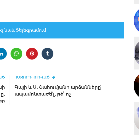
զ նաև Տելեգրամում
ԱԾ
ՀԱՋՈՐԴ ՀՈԴՎԱԾ
նի
Գայի և Ս. Շահումյանի արձանները՝
ը.
ապամոնտաժե՞լ, թե՞ ոչ
եր