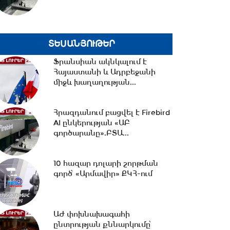
16:07 -
ՀԷՑ-ում հաշվիչների
գնման մրցույթից 500 մլն
դրամից ավելի...
ՏԵՍԱՆՅՈՒԹԵՐ
Ֆրանսիան ակնկալում է
15:30 -
Փաշինյան․ ՌԴ
Հայաստանի և Ադրբեջանի
սահմանափակումները
միջև խաղաղության...
վնասում են ԵԱՏՄ-ի
ընկալմանը...
Հրազդանում բացվել է Firebird
14:32 -
ՌԴ-ի կողմից 5
AI ընկերության «ԱԲ
միլիարդի զենքի վաճառքն
գործարանը».ԲՏԱ...
Ադրբեջանին Հայաստանի...
10 հազար դոլարի շորթման
14:06 -
Կասեցվել է «Ծիրան»
գործ՝ «Արմավիր» ՔԿՀ-ում
սուպերմարկետում գործող
հացի արտադրամասի...
ԱԺ փոխնախագահի
ընտրության քննարկումը՝
13:30 -
«Առինջ մոլ»-ում