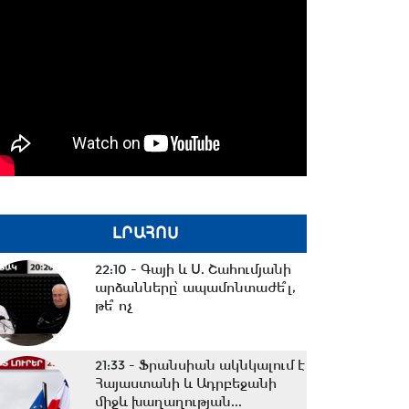
ԼՐԱՀՈՍ
22:10 -
Գայի և Ս. Շահումյանի
արձանները՝ ապամոնտաժե՞լ,
թե՞ ոչ
21:33 -
Ֆրանսիան ակնկալում է
Հայաստանի և Ադրբեջանի
միջև խաղաղության...