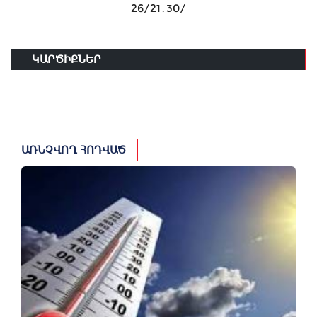
26/21․30/
ԿԱՐԾԻՔՆԵՐ
ԱՌՆՉՎՈՂ ՀՈԴՎԱԾ