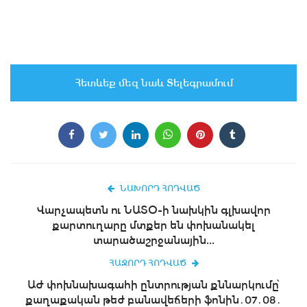
Հետևեք մեզ նաև Տելեգրամում
ՆԱԽՈՐԴ ՀՈԴՎԱԾ
Վարչապետն ու ՆԱՏՕ-ի նախկին գլխավոր
քարտուղարը մտքեր են փոխանակել
տարածաշրջանային...
ՀԱՋՈՐԴ ՀՈԴՎԱԾ
ԱԺ փոխնախագահի ընտրության քննարկումը՝
քաղաքական թեժ բանավեճերի ֆոնին․07․08․