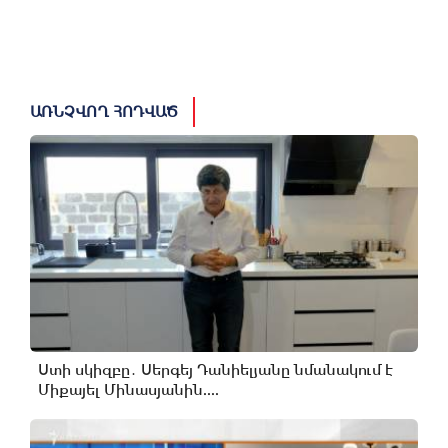
ԱՌՆՉՎՈՂ ՀՈԴՎԱԾ
Ստի սկիզբը․ Սերգեյ Դանիելյանը նմանակում է
Միքայել Մինասյանին....