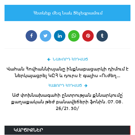
Հետևեք մեզ նաև Տելեգրամում
ՆԱԽՈՐԴ ՀՈԴՎԱԾ
Վահան Հովհաննիսյանը ինքնաբացարկի դիմում է
ներկայացրել ԿԸՀ և դուրս է գալիս «Ուժեղ...
ՀԱՋՈՐԴ ՀՈԴՎԱԾ
ԱԺ փոխնախագահի ընտրության քննարկումը՝
քաղաքական թեժ բանավեճերի ֆոնին․07․08․
26/21․30/
ԿԱՐԾԻՔՆԵՐ