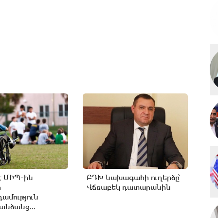
է ՄԻՊ-ին
ԲԴԽ նախագահի ուղերձը՝
ր
Վճռաբեկ դատարանին
ամություն
անձանց...