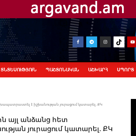
ՏՆՏԵՍՈՒԹՅՈՒՆ
ՊԱՇՏՈՆԱԿԱՆ
ԱՇԽԱՐՀ
ՍՊՈՐՏ
խապատրաստել է իշխանության յուրացում կատարել. ՔԿ
ն այլ անձանց հետ
թյան յուրացում կատարել. ՔԿ