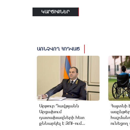
ԿԱՐԾԻՔՆԵՐ
ԱՌՆՉՎՈՂ ՀՈԴՎԱԾ
Արթուր Դավթյանն
Հայտնի 
Արցախում
առընթե
դատախազների հետ
հաշմանդ
քննարկել է ԶՈՒ-ում...
ունեցող 