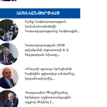
17:32 -
Ձերբակալվել են
ԱՄԵՆԱԸՆԹԵՐՑՎԱԾ
Ծառուկյանին պատկանող
«Մուլտի գրուպի» նախկին...
Երեք նախարարություն
կանվանափոխվի․
Կառավարությունը նախագիծ...
17:31 -
Ի՞նչ այնպես չեն արել ՀՀ
երկրորդ և երրորդ
Կառավարության 2026
նախագահները, որ...
թվականի օգոստոսի 6-ի
հերթական նիստը...
17:21 -
«Մուլտի գրուպ»
կոնցեռնի նախկին գլխավոր
«Մուլտի գրուպ» կոնցեռնի
տնօրենը և տնօրենը...
նախկին գլխավոր տնօրենը
կալանավորվել...
17:02 -
ՀՀ վարչապետն ու ԱՄՆ
հատուկ բանագնացի ավագ
Վարչապետ Փաշինյանը
խորհրդականը քննարկել...
երկօրյա աշխատանքային
այցով մեկնել է...