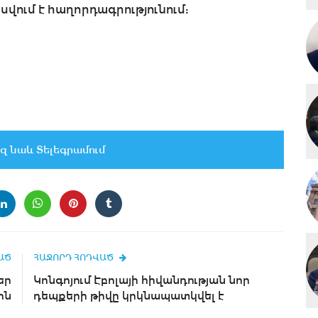
վում է հաղորդագրությունում:
զ նաև Տելեգրամում
ԱԾ
ՀԱՋՈՐԴ ՀՈԴՎԱԾ
եր
Կոնգոյում Էբոլայի հիվանդության նոր
ին
դեպքերի թիվը կրկնապատկվել է