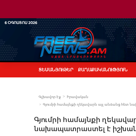
6 ՕԳՈՍՏՈՍ 2026
ՏԵՍԱՆՅՈՒԹԵՐ
ՔԱՂԱՔԱԿԱՆՈՒԹՅՈՒՆ
Գլխավոր Էջ
Իրավական
Գյումրի համայնքի ղեկավարն այլ անձանց հետ նա
Գյումրի համայնքի ղեկավար
նախապատրաստել է իշխանու