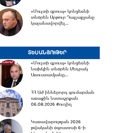
15:30 -
Երևանում է TRIPP +
«Մուլտի գրուպ» կոնցեռնի
առևտրային հիմնադրամը
տնօրեն Արթուր Դալլաքյանը
ղեկավարող Կոնստանտին...
կալանավորվել...
15:22 -
Կասեցվել է «Օստ»-ի
երկու արտադրատեսակների
արտադրությունը
ՏԵՍԱՆՅՈՒԹԵՐ
«Մուլտի գրուպ» կոնցեռնի
15:12 -
նախկին տնօրեն Սեդրակ
Փոխարժեքներ և
տնտեսական լուրեր
Առուստամյանը...
06.08.2026
ՀՀ ԱԺ իններորդ գումարման
առաջին նստաշրջան
13:58 -
ՌԴ-ի պատկերացրած
06.08.2026 #ուղիղ
հարավկովկասյան
ճարտարապետության մեջ
մենք...
Կառավարության 2026
թվականի օգոստոսի 6-ի
13:35 -
Տուլայում ԱԹՍ հարվածի