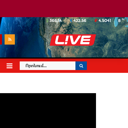
o
366.14
422.56
4.5041
8