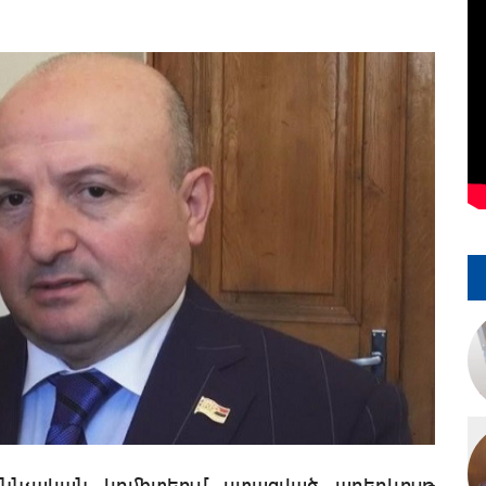
քննչական կոմիտեում ստացված առերևույթ