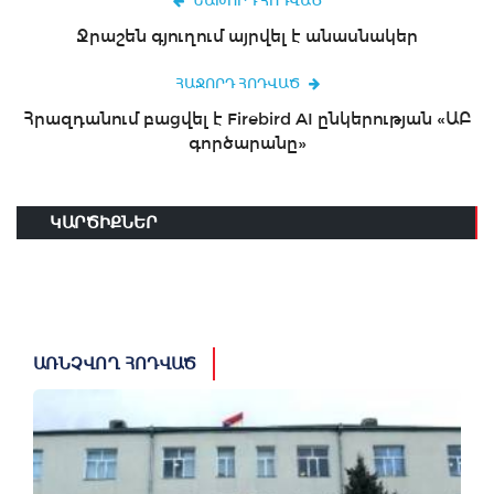
ՆԱԽՈՐԴ ՀՈԴՎԱԾ
Ջրաշեն գյուղում այրվել է անասնակեր
ՀԱՋՈՐԴ ՀՈԴՎԱԾ
Հրազդանում բացվել է Firebird AI ընկերության «ԱԲ
գործարանը»
ԿԱՐԾԻՔՆԵՐ
ԱՌՆՉՎՈՂ ՀՈԴՎԱԾ