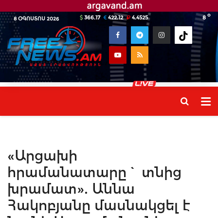
o
366.17
422.12
4.4525
8
8 ՕԳՈՍՏՈՍ 2026
«Արցախի
հրամանատարը` տնից
խրամատ». Աննա
Հակոբյանը մասնակցել է