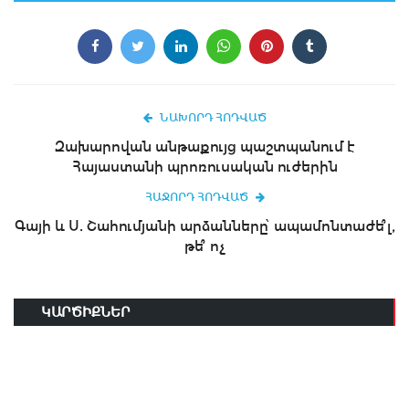
ՆԱԽՈՐԴ ՀՈԴՎԱԾ
Զախարովան անթաքույց պաշտպանում է
Հայաստանի պրոռուսական ուժերին
ՀԱՋՈՐԴ ՀՈԴՎԱԾ
Գայի և Ս. Շահումյանի արձանները՝ ապամոնտաժե՞լ,
թե՞ ոչ
ԿԱՐԾԻՔՆԵՐ