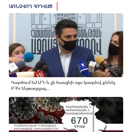
ԱՌՆՉՎՈՂ ՀՈԴՎԱԾ
Կարծում եմ ՍԴ-ն չի հասցնի այս կազմով քննել
ԲՀԿ ենթադրյալ...