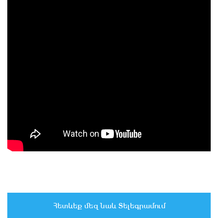
Հետևեք մեզ նաև Տելեգրամում