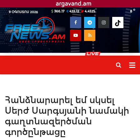
o
366.17
422.12
4.4525
8
9 ՕԳՈՍՏՈՍ 2026
Հանձնարարել եմ սկսել
Սերժ Սարգսյանի նամակի
գաղտնազերծման
գործընթացը