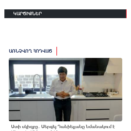
ԿԱՐԾԻՔՆԵՐ
ԱՌՆՉՎՈՂ ՀՈԴՎԱԾ
Ստի սկիզբը․ Սերգեյ Դանիելյանը նմանակում է