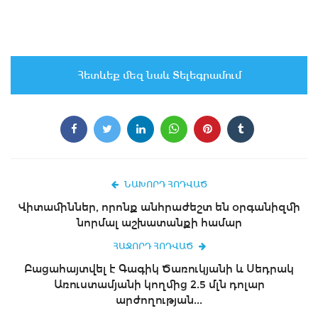
Հետևեք մեզ նաև Տելեգրամում
ՆԱԽՈՐԴ ՀՈԴՎԱԾ
Վիտամիններ, որոնք անհրաժեշտ են օրգանիզմի
նորմալ աշխատանքի համար
ՀԱՋՈՐԴ ՀՈԴՎԱԾ
Բացահայտվել է Գագիկ Ծառուկյանի և Սեդրակ
Առուստամյանի կողմից 2.5 մլն դոլար
արժողության...