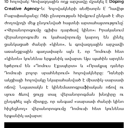
10 հոլովակ։ Գովազդային ողջ արշավը մշակել է
Doping
Creative Agency
-
ն։ Հոլովակների ռեժիսորն է՝ Դավիթ
Բաբախանյանը։ Ոճի ընտրության հիմքում ընկած է մեր
ժողովրդի մեջ ընդունված հայտնի արտահայտությունը՝
«Վերանորոգումը գլխիս դարձավ կինո»: Իրականում
վերանորոգումն ու կահավորումը կարող են լինել
ցանկացած ժանրի «կինո», և գովազդային արշավի
առանցքային գաղափարն այն է, որ Դոմուսի հետ
«կինոն» կունենա երջանիկ ավարտ: Այս պահին արդեն
եթերում են «Դոմուս Էքսպերտ» և «Որակյալ դռներ
Դոմուսի բոլոր սրահներում» հոլովակները։ Դռների
ակցիայի հոլովակը նկարահանված է միստիկ-սարսափ
ոճով։ Նպատակն է կինեմատոգրաֆիական ոճով ու
սյուռ ձևով ցույց տալ վերանորոգման խնդիրը ու
ընդգծել այն միտքը, որ անգամ «սարսափ ժանրի կինո
հիշեցնող» վերանորոգումը Դոմուսի հետ կունենա
երջանիկ ավարտ։