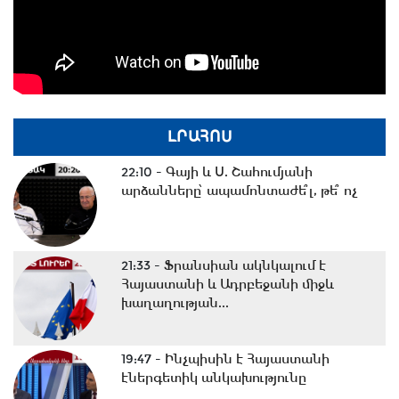
ԼՐԱՀՈՍ
22:10 -
Գայի և Ս. Շահումյանի
արձանները՝ ապամոնտաժե՞լ, թե՞ ոչ
21:33 -
Ֆրանսիան ակնկալում է
Հայաստանի և Ադրբեջանի միջև
խաղաղության...
19:47 -
Ինչպիսին է Հայաստանի
էներգետիկ անկախությունը