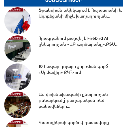
ՏԵՍԱՆՅՈՒԹԵՐ
14:14 -
10 հազար դոլարի շորթման գործ՝
Ֆրանսիան ակնկալում է Հայաստանի և
«Արմավիր» ՔԿՀ-ում
Ադրբեջանի միջև խաղաղության...
Հրազդանում բացվել է Firebird AI
13:35 -
Ռուսաստանը բալիստիկ
ընկերության «ԱԲ գործարանը».ԲՏԱ...
հրթիռներով հարձակվել է Կիևի վրա․
կան...
10 հազար դոլարի շորթման գործ՝
13:20 -
ԵՄ գլխավոր դիվանագետ Կայա
«Արմավիր» ՔԿՀ-ում
Կալասը հայտարարել է Ռուսաստանի...
ԱԺ փոխնախագահի ընտրության
13:01 -
Ինչպես են ձերբակալում Արգամ
քննարկումը՝ քաղաքական թեժ
Աբրահամյանին. ՔԿ-ն կադրեր է...
բանավեճերի...
Կաթողիկոսի գործով դատավորը