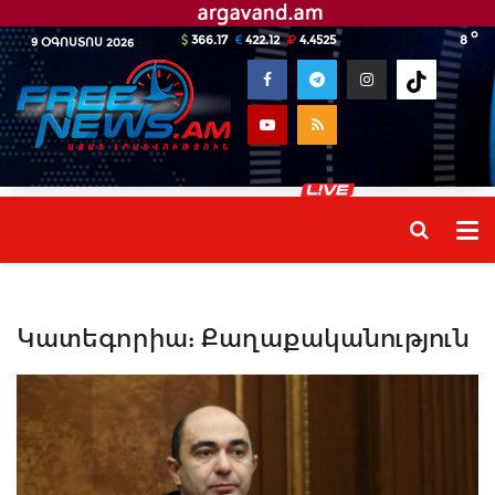
o
366.17
422.12
4.4525
8
9 ՕԳՈՍՏՈՍ 2026
Կատեգորիա:
Քաղաքականություն