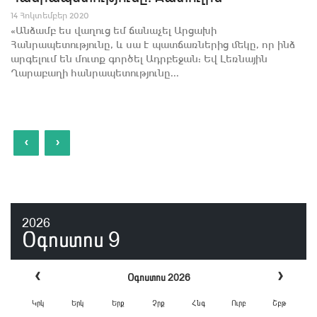
14 Հոկտեմբեր 2020
«Անձամբ ես վաղուց եմ ճանաչել Արցախի
Հանրապետությունը, և սա է պատճառներից մեկը, որ ինձ
արգելում են մուտք գործել Ադրբեջան: Եվ Լեռնային
Ղարաբաղի հանրապետությունը...
‹
›
2026
Օգոստոս
9
‹
›
Օգոստոս 2026
Կրկ
Երկ
Երք
Չրք
Հնգ
Ուրբ
Շբթ