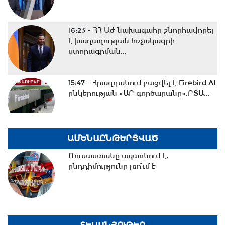
16:23 -
ՀՀ ԱԺ նախագահը շնորհավորել
է խաղաղության հռչակագրի
ստորագրման...
15:47 -
Հրազդանում բացվել է Firebird AI
ընկերության «ԱԲ գործարանը».ԲՏԱ...
15:25 -
Հրազդանում բացվել է Firebird AI
ԱՄԵՆԱԸՆԹԵՐՑՎԱԾ
ընկերության «ԱԲ գործարանը»
Ռուսաստանը սպառնում է,
ընդդիմությունը լռո՞ւմ է
14:48 -
«Բլթ-Բլթ» շոու | Սերիա 10