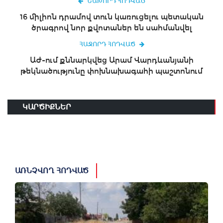
ՆԱԽՈՐԴ ՀՈԴՎԱԾ
16 միլիոն դրամով տուն կառուցելու պետական
ծրագրով նոր քվոտաներ են սահմանվել
ՀԱՋՈՐԴ ՀՈԴՎԱԾ
ԱԺ-ում քննարկվեց Արամ Վարդևանյանի
թեկնածությունը փոխնախագահի պաշտոնում
ԿԱՐԾԻՔՆԵՐ
ԱՌՆՉՎՈՂ ՀՈԴՎԱԾ