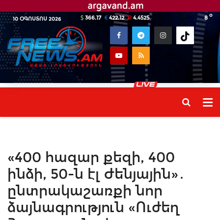
o
366.17
422.12
4.4525
8
10 ՕԳՈՍՏՈՍ 2026
«400 հազար քեզի, 400
ինձի, 50-ն էլ Ժենյային»․
ընտրակաշառքի նոր
ձայնագրություն «Ուժեղ