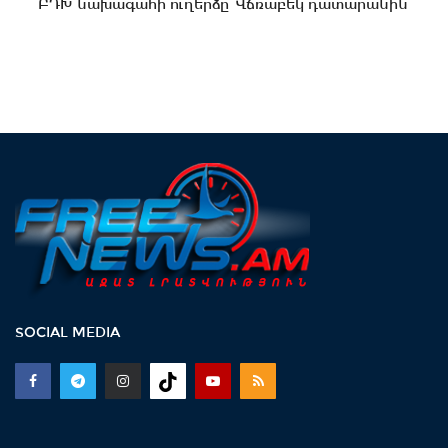
ԲԴԽ նախագահի ուղերձը՝ Վճռաբեկ դատարանին
SOCIAL MEDIA