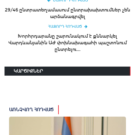
ՆԱԽՈՐԴ ՀՈԴՎԱԾ
29/46 ընտրատեղամասում ընտրախախտումներ չեն
արձանագրվել
ՀԱՋՈՐԴ ՀՈԴՎԱԾ
Խորհրդարանը շարունակում է քննարկել
Վարդևանյանին ԱԺ փոխնախագահի պաշտոնում
ընտրելու...
ԿԱՐԾԻՔՆԵՐ
ԱՌՆՉՎՈՂ ՀՈԴՎԱԾ