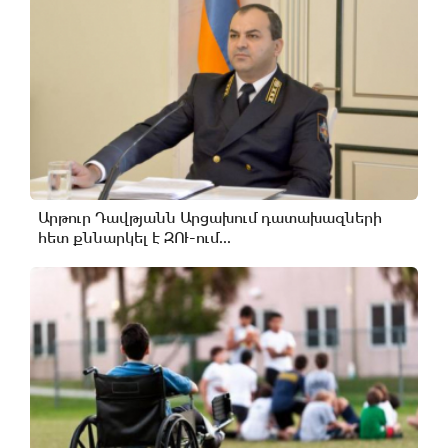
Արթուր Դավթյանն Արցախում դատախազների
հետ քննարկել է ԶՈՒ-ում...