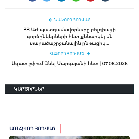
ՆԱԽՈՐԴ ՀՈԴՎԱԾ
ՀՀ ԱԺ պատգամավորները բելգիացի
գործընկերների հետ քննարկել են
տարածաշրջանային ընթացիկ...
ՀԱՋՈՐԴ ՀՈԴՎԱԾ
Ազատ շփում Գնել Սարգսյանի հետ | 07.08.2026
ԿԱՐԾԻՔՆԵՐ
ԱՌՆՉՎՈՂ ՀՈԴՎԱԾ