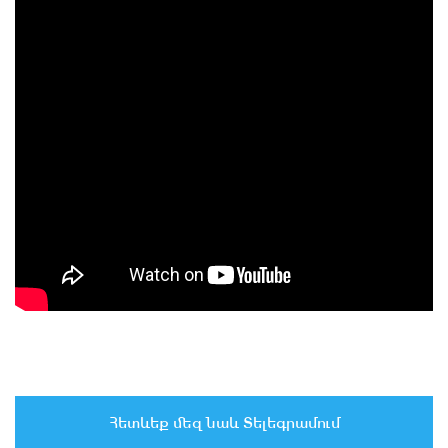
Հետևեք մեզ նաև Տելեգրամում