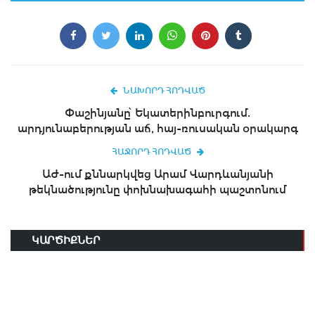
ՆԱԽՈՐԴ ՀՈԴՎԱԾ
Փաշինյանը՝ Եկատերինբուրգում.
արդյունաբերության աճ, հայ-ռուսական օրակարգ
ՀԱՋՈՐԴ ՀՈԴՎԱԾ
ԱԺ-ում քննարկվեց Արամ Վարդևանյանի
թեկնածությունը փոխնախագահի պաշտոնում
ԿԱՐԾԻՔՆԵՐ