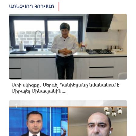
ԱՌՆՉՎՈՂ ՀՈԴՎԱԾ
Ստի սկիզբը․ Սերգեյ Դանիելյանը նմանակում է
Միքայել Մինասյանին....