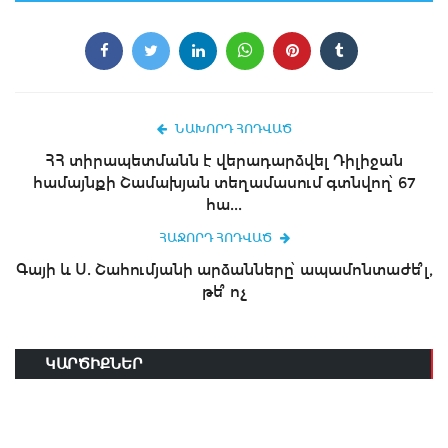
ՆԱԽՈՐԴ ՀՈԴՎԱԾ
ՀՀ տիրապետմանն է վերադարձվել Դիլիջան
համայնքի Շամախյան տեղամասում գտնվող՝ 67
հա...
ՀԱՋՈՐԴ ՀՈԴՎԱԾ
Գայի և Ս. Շահումյանի արձանները՝ ապամոնտաժե՞լ,
թե՞ ոչ
ԿԱՐԾԻՔՆԵՐ