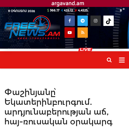
o
366.17
422.12
4.4525
8
9 ՕԳՈՍՏՈՍ 2026
Փաշինյանը՝
Եկատերինբուրգում.
արդյունաբերության աճ,
հայ-ռուսական օրակարգ