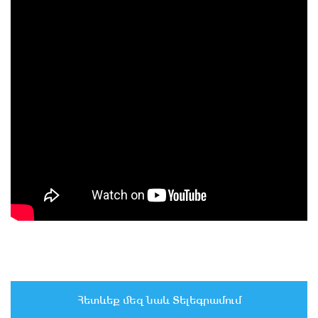
Հետևեք մեզ նաև Տելեգրամում