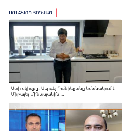
ԱՌՆՉՎՈՂ ՀՈԴՎԱԾ
Ստի սկիզբը․ Սերգեյ Դանիելյանը նմանակում է
Միքայել Մինասյանին....