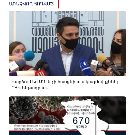
ԱՌՆՉՎՈՂ ՀՈԴՎԱԾ
Կարծում եմ ՍԴ-ն չի հասցնի այս կազմով քննել
ԲՀԿ ենթադրյալ...