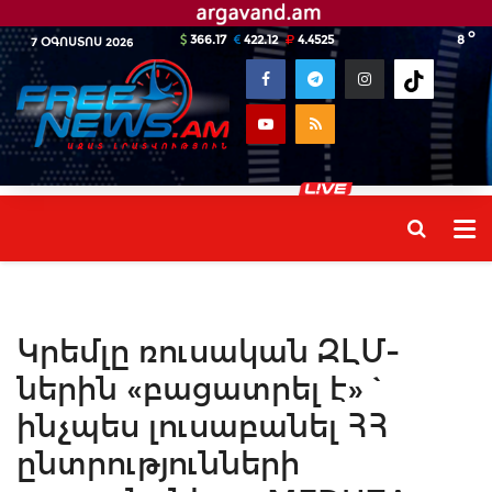
o
366.17
422.12
4.4525
8
7 ՕԳՈՍՏՈՍ 2026
Կրեմլը ռուսական ԶԼՄ-
ներին «բացատրել է»`
ինչպես լուսաբանել ՀՀ
ընտրությունների