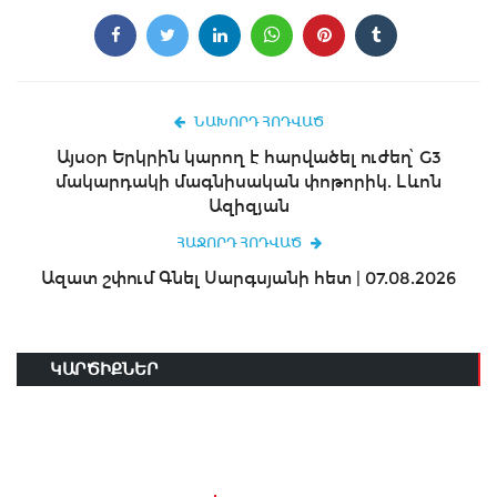
ՆԱԽՈՐԴ ՀՈԴՎԱԾ
Այսօր Երկրին կարող է հարվածել ուժեղ՝ G3
մակարդակի մագնիսական փոթորիկ. Լևոն
Ազիզյան
ՀԱՋՈՐԴ ՀՈԴՎԱԾ
Ազատ շփում Գնել Սարգսյանի հետ | 07.08.2026
ԿԱՐԾԻՔՆԵՐ