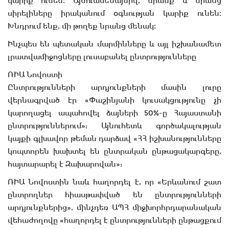
կարիք ունեն։ Այնուամենայնիվ, նրանք և նրանց
սիրելիները իրականում օգնության կարիք ունեն։
Խնդրում ենք, մի թողեք նրանց մենակ։
Ինչպես են պետական մարմինները և այլ իշխանամետ
լրատվամիջոցները լուսաբանել ընտրությունները
ՌԻԱ Նովոստի
Ընտրությունների արդյունքների մասին լուրը
վերնագրված էր «Փաշինյանի կուսակցությունը չի
կարողացել ապահովել ձայների 50%-ը Հայաստանի
ընտրություններում»: Այնուհետև գործակալության
կայքի գլխավոր թեման դարձավ «ՀՀ իշխանությունները
կոպտորեն խախտել են ընտրական ընթացակարգերը,
հայտարարել է Զախարովան»:
ՌԻԱ Նովոստին նաև հաղորդել է, որ «Երևանում շատ
ընտրողներ հիասթափված են ընտրությունների
արդյունքներից», մինչդեռ ԱՊՀ միջխորհրդարանական
վեհաժողովը «հաղորդել է ընտրությունների ընթացքում