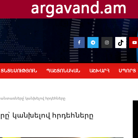
ՏՆՏԵՍՈՒԹՅՈՒՆ
ՊԱՇՏՈՆԱԿԱՆ
ԱՇԽԱՐՀ
ՍՊՈՐՏ
անտառները՝ կանխելով հրդեհները
ը՝ կանխելով հրդեհները