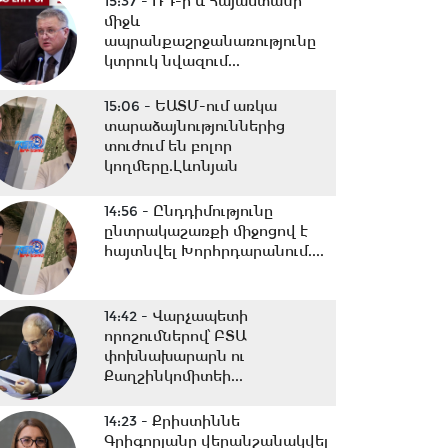
15:37 -
ՌԴ-ի և Հայաստանի
միջև
ապրանքաշրջանառությունը
կտրուկ նվազում...
15:06 -
ԵԱՏՄ-ում առկա
տարաձայնություններից
տուժում են բոլոր
կողմերը.Լևոնյան
14:56 -
Ընդդիմությունը
ընտրակաշառքի միջոցով է
հայտնվել Խորհրդարանում....
14:42 -
Վարչապետի
որոշումներով՝ ԲՏԱ
փոխնախարարն ու
Քաղշինկոմիտեի...
14:23 -
Քրիստիննե
Գրիգորյանը վերանշանակվել