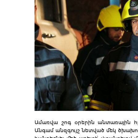
Ամառվա շոգ օրերին անտառային հր
Անգամ անզգույշ նետված մեկ ծխախո