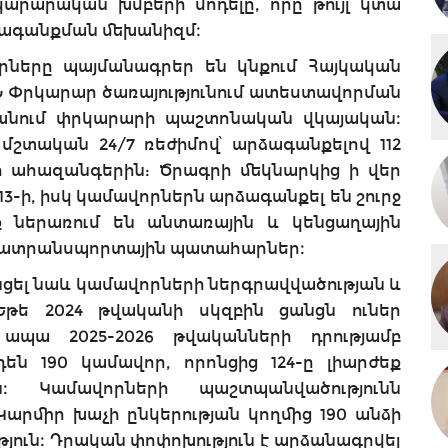
արարական խմբերի մոդելը, որը թույլ կտա
րձագանքման մեխանիզմ։
որները պայմանագրեր են կնքում Հայկական
ԳՆ Փրկարար ծառայությունում ատեստավորման
ստանում փրկարարի պաշտոնական վկայական։
շտական 24/7 ռեժիմով՝ արձագանքելով 112
ահազանգերին: Ծրագրի մեկնարկից ի վեր
 13-ի, իսկ կամավորներն արձագանքել են շուրջ
 ներառում են անտառային և կենցաղային
րհատրանսպորտային պատահարներ։
նցել նաև կամավորների ներգրավվածության և
 Եթե 2024 թվականի սկզբին ցանցն ուներ
ապա 2025-2026 թվականների դրությամբ
են 190 կամավոր, որոնցից 124-ը լիարժեք
։ Կամավորների պաշտպանվածությունն
րմիր խաչի ընկերության կողմից 190 անձի
յուն։ Դրական փոփոխություն է արձանագրվել