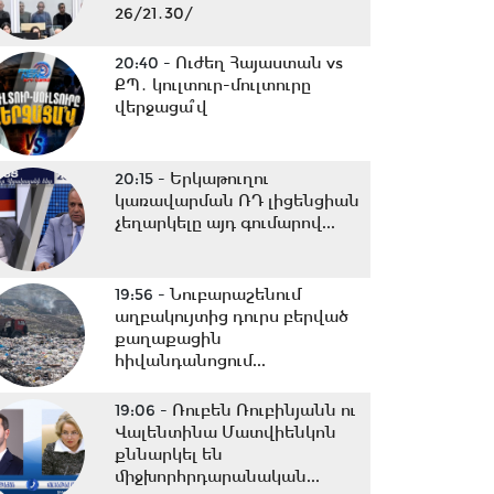
26/21․30/
20:40 -
Ուժեղ Հայաստան vs
ՔՊ․ կուլտուր-մուլտուրը
վերջացա՞վ
20:15 -
Երկաթուղու
կառավարման ՌԴ լիցենցիան
չեղարկելը այդ գումարով...
19:56 -
Նուբարաշենում
աղբակույտից դուրս բերված
քաղաքացին
հիվանդանոցում...
19:06 -
Ռուբեն Ռուբինյանն ու
Վալենտինա Մատվիենկոն
քննարկել են
միջխորհրդարանական...