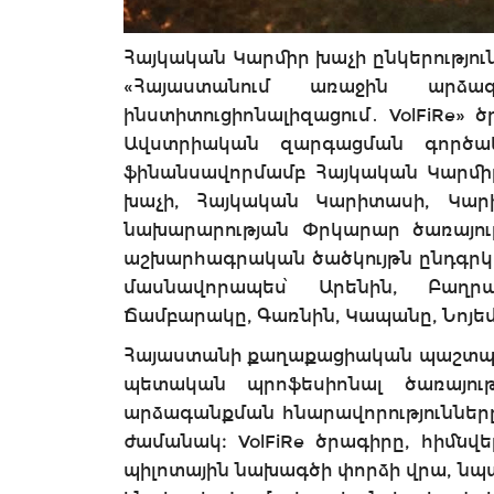
Հայկական Կարմիր խաչի ընկերությու
«Հայաստանում առաջին արձագ
ինստիտուցիոնալիզացում․ VolFiRe» 
Ավստրիական զարգացման գործա
ֆինանսավորմամբ Հայկական Կարմիր
խաչի, Հայկական Կարիտասի, Կար
նախարարության Փրկարար ծառայու
աշխարհագրական ծածկույթն ընդգրկո
մասնավորապես՝ Արենին, Բաղր
Ճամբարակը, Գառնին, Կապանը, Նոյեմբ
Հայաստանի քաղաքացիական պաշտպա
պետական պրոֆեսիոնալ ծառայութ
արձագանքման հնարավորությունները
ժամանակ։ VolFiRe ծրագիրը, հիմնվե
պիլոտային նախագծի փորձի վրա, նպ