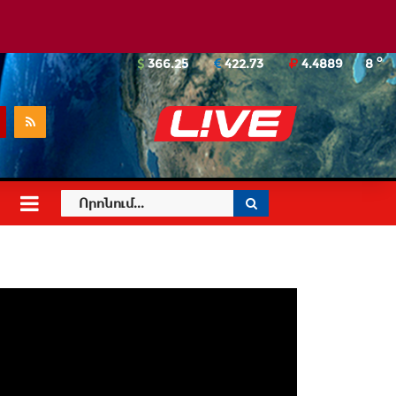
o
366.25
422.73
4.4889
8