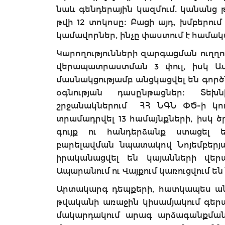
նաև գենդերային կազմում. կանանց թի
թվի 12 տոկոսը։ Բացի այդ, խմբերում
կամավորներ, ինչը փաստում է համա
Կարողությունների զարգացման ուղղ
վերապատրաստման 3 փուլ, իսկ Ա
մասնակցությամբ անցկացվել են գոր
օգնության դասընթացներ։ Տեխ
շրջանակներում ՀՀ ՆԳՆ ՓԾ-ի կո
տրամադրվել 13 համայնքների, իսկ
գույք ու հանդերձանք ստացել ե
բարելավման նպատակով Նոյեմբերյ
իրականացվել են կայանների վեր
Ապարանում ու Վայքում կառուցվում են
Արտակարգ դեպքերի, հատկապես անտ
թվականի առաջին կիսամյակում գերա
մակարդակում արագ արձագանքման 