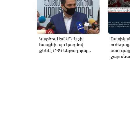
Կարծում եմ ՍԴ-ն չի
Ոստիկան
հասցնի այս կազմով
ուժեղա
քննել ԲՀԿ ենթադրյալ...
ստուգայ
շարունա