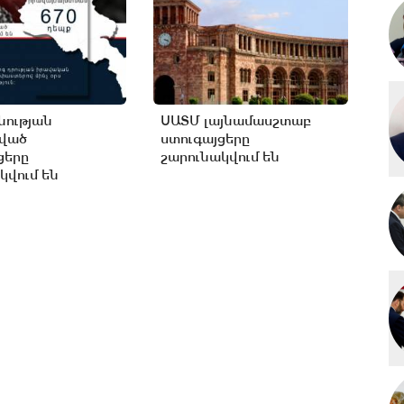
ության
ՍԱՏՄ լայնամասշտաբ
ցված
ստուգայցերը
ցերը
շարունակվում են
կվում են