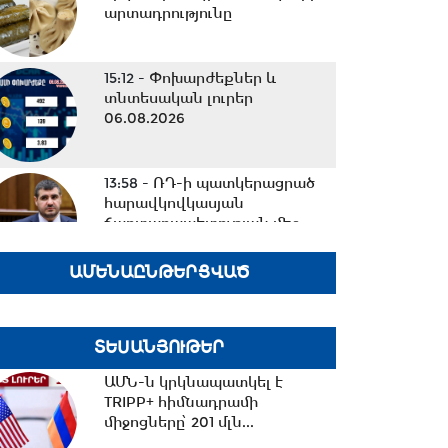
արտադրությունը
15:12 -
Փոխարժեքներ և
տնտեսական լուրեր
06.08.2026
13:58 -
ՌԴ-ի պատկերացրած
հարավկովկասյան
ճարտարապետության մեջ
մենք...
ԱՄԵՆԱԸՆԹԵՐՑՎԱԾ
13:35 -
Տուլայում ԱԹՍ հարվածի
հետևանքով Wildberries-ի
հերթական...
ՏԵՍԱՆՅՈՒԹԵՐ
ԱՄՆ-ն կրկնապատկել է
12:40 -
Ո՞ւր են 300.000
TRIPP+ հիմնադրամի
ադրբեջանցիները. Ժողովրդին
միջոցները՝ 201 մլն...
ահաբեկելու պատասխանը...