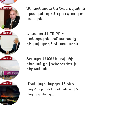
Ձերբակալվել են Ծառուկյանին
12:29 -
Միրզոյանն ընդունել է
պատկանող «Մուլտի գրուպի»
ԱՄՆ հատուկ բանագնացի
նախկին...
ավագ խորհրդականին
Երևանում է TRIPP +
առևտրային հիմնադրամը
12:03 -
Սիրիան զորքեր է
ղեկավարող Կոնստանտին...
տեղափոխել Իրաքի հետ
սահման
Տուլայում ԱԹՍ հարվածի
հետևանքով Wildberries-ի
11:57 -
Սոցիալական ցանցերում
հերթական...
բնակարանների
վարձակալության անվան...
Մոսկվայի մարզում Կիևի
հարձակման հետևանքով 5
11:07 -
Մահացել է Հարություն
մարդ զոհվել...
Քուշկյանի մայրը