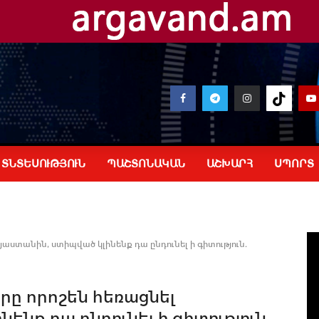
ՏՆՏԵՍՈՒԹՅՈՒՆ
ՊԱՇՏՈՆԱԿԱՆ
ԱՇԽԱՐՀ
ՍՊՈՐՏ
յաստանին, ստիպված կլինենք դա ընդունել ի գիտություն.
րը որոշեն հեռացնել
ենք դա ընդունել ի գիտություն.