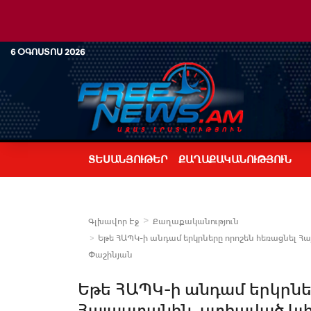
6 ՕԳՈՍՏՈՍ 2026
ՏԵՍԱՆՅՈՒԹԵՐ
ՔԱՂԱՔԱԿԱՆՈՒԹՅՈՒՆ
Գլխավոր Էջ
Քաղաքականություն
Եթե ՀԱՊԿ-ի անդամ երկրները որոշեն հեռացնել Հա
Փաշինյան
Եթե ՀԱՊԿ-ի անդամ երկրնե
Հայաստանին, ստիպված կլին