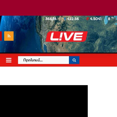
o
366.14
422.56
4.5041
8