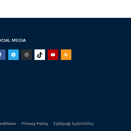
10:42 -
ԳՇ պետն անակնկալ
այցով եղել է Սյունիքի
դիրքերից մեկում
10:13 -
ՀՀ ԱԺ իններորդ
OCIAL MEDIA
գումարման առաջին
նստաշրջան 05.08.2026
#ուղիղ
21:37 -
Մոսկվայի մարզում
Կիևի հարձակման
հետևանքով 5 մարդ զոհվել...
20:36 -
Վթարային իրավիճակի
պատճառով Շիրակի, Լոռու և
Տավուշի մի...
nditions
Privacy Policy
Էթիկայի կանոններ
20:17 -
ՀՀ-ն ՀԱՊԿ-ում ձայնի