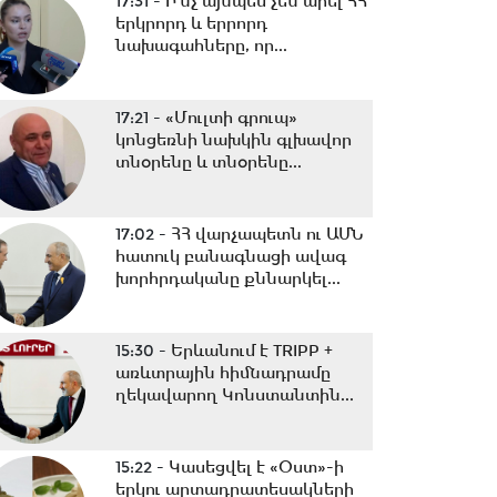
17:31 -
Ի՞նչ այնպես չեն արել ՀՀ
երկրորդ և երրորդ
նախագահները, որ...
17:21 -
«Մուլտի գրուպ»
կոնցեռնի նախկին գլխավոր
տնօրենը և տնօրենը...
17:02 -
ՀՀ վարչապետն ու ԱՄՆ
հատուկ բանագնացի ավագ
խորհրդականը քննարկել...
15:30 -
Երևանում է TRIPP +
առևտրային հիմնադրամը
ղեկավարող Կոնստանտին...
15:22 -
Կասեցվել է «Օստ»-ի
երկու արտադրատեսակների