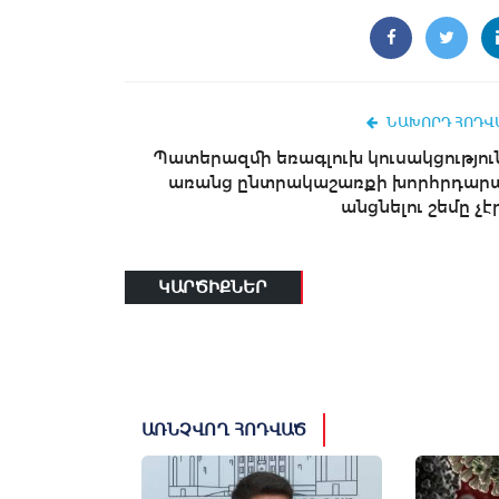
ՆԱԽՈՐԴ ՀՈԴՎ
Պատերազմի եռագլուխ կուսակցությու
առանց ընտրակաշառքի խորհրդար
անցնելու շեմը չէր
ԿԱՐԾԻՔՆԵՐ
ԱՌՆՉՎՈՂ ՀՈԴՎԱԾ