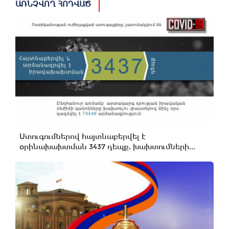
ԱՌՆՉՎՈՂ ՀՈԴՎԱԾ
Ստուգումներով հայտնաբերվել է
օրինախախտման 3437 դեպք, խախտումների...