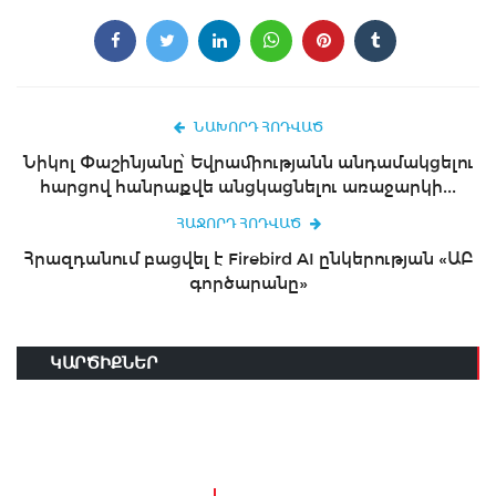
ՆԱԽՈՐԴ ՀՈԴՎԱԾ
Նիկոլ Փաշինյանը՝ Եվրամիությանն անդամակցելու
հարցով հանրաքվե անցկացնելու առաջարկի...
ՀԱՋՈՐԴ ՀՈԴՎԱԾ
Հրազդանում բացվել է Firebird AI ընկերության «ԱԲ
գործարանը»
ԿԱՐԾԻՔՆԵՐ