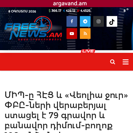
o
366.17
422.12
4.4525
8
8 ՕԳՈՍՏՈՍ 2026
ՄԻՊ-ը ՀԷՑ և «Վեոլիա ջուր»
ՓԲԸ-ների վերաբերյալ
ստացել է 79 գրավոր և
բանավոր դիմում-բողոք