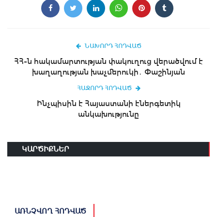
ՆԱԽՈՐԴ ՀՈԴՎԱԾ
ՀՀ-ն հակամարտության փակուղուց վերածվում է
խաղաղության խաչմերուկի․ Փաշինյան
ՀԱՋՈՐԴ ՀՈԴՎԱԾ
Ինչպիսին է Հայաստանի էներգետիկ
անկախությունը
ԿԱՐԾԻՔՆԵՐ
ԱՌՆՉՎՈՂ ՀՈԴՎԱԾ