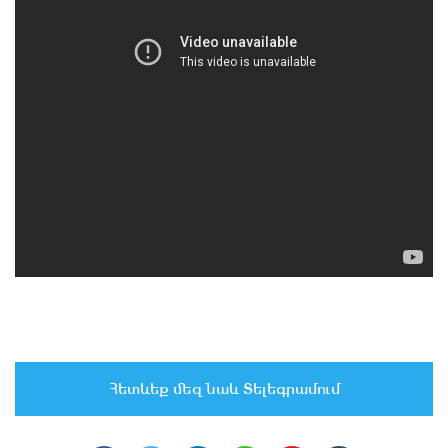
Հետևեք մեզ նաև Տելեգրամում