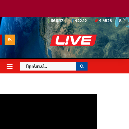
o
366.17
422.12
4.4525
8