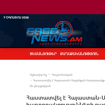
7 ՕԳՈՍՏՈՍ 2026
ՏԵՍԱՆՅՈՒԹԵՐ
ՔԱՂԱՔԱԿԱՆՈՒԹՅՈՒՆ
Գլխավոր Էջ
Պաշտոնական
Հաստատվել է Հայաստան-Ադրբեջան հաղորդակցութ
են ընդգրկված
Հաստատվել է Հայաստան-
հաղորդակցությունների բ