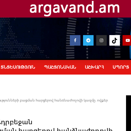
ՏՆՏԵՍՈՒԹՅՈՒՆ
ՊԱՇՏՈՆԱԿԱՆ
ԱՇԽԱՐՀ
ՍՊՈՐՏ
յունների բացման հարցերով հանձնաժողովի կազմը. ովքեր
Ադրբեջան
ացման հարցերով հանձնաժողովի