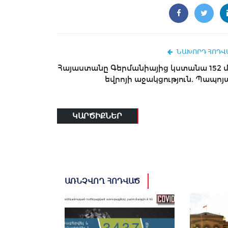
ՆԱԽՈՐԴ ՀՈԴՎ
Հայաստանը Գերմանիայից կստանա 152 մ
եվրոյի աջակցություն. Պապոյ
ԿԱՐԾԻՔՆԵՐ
ԱՌՆՉՎՈՂ ՀՈԴՎԱԾ