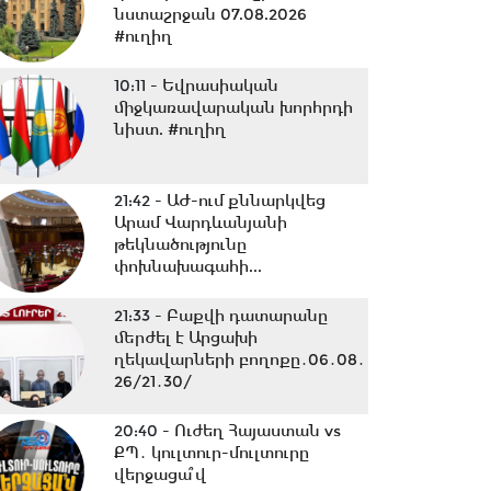
նստաշրջան 07.08.2026
#ուղիղ
10:11 -
Եվրասիական
միջկառավարական խորհրդի
նիստ. #ուղիղ
21:42 -
ԱԺ-ում քննարկվեց
Արամ Վարդևանյանի
թեկնածությունը
փոխնախագահի...
21:33 -
Բաքվի դատարանը
մերժել է Արցախի
ղեկավարների բողոքը․06․08․
26/21․30/
20:40 -
Ուժեղ Հայաստան vs
ՔՊ․ կուլտուր-մուլտուրը
վերջացա՞վ