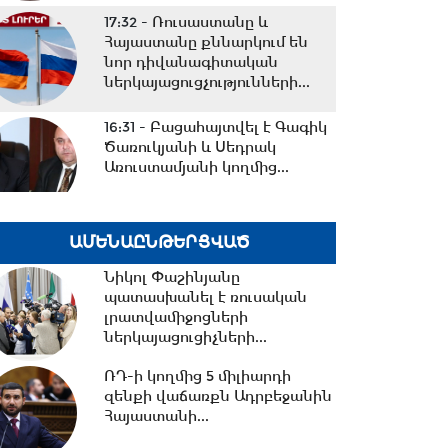
17:32 -
Ռուսաստանը և
Հայաստանը քննարկում են
նոր դիվանագիտական
ներկայացուցչությունների...
16:31 -
Բացահայտվել է Գագիկ
Ծառուկյանի և Սեդրակ
Առուստամյանի կողմից...
16:08 -
Փոխարժեքներ և
ԱՄԵՆԱԸՆԹԵՐՑՎԱԾ
տնտեսական լուրեր 07.08.2026
Նիկոլ Փաշինյանը
պատասխանել է ռուսական
լրատվամիջոցների
15:37 -
ներկայացուցիչների...
ՌԴ-ի և Հայաստանի
միջև
ՌԴ-ի կողմից 5 միլիարդի
ապրանքաշրջանառությունը
զենքի վաճառքն Ադրբեջանին
կտրուկ նվազում...
Հայաստանի...
15:06 -
ԵԱՏՄ-ում առկա