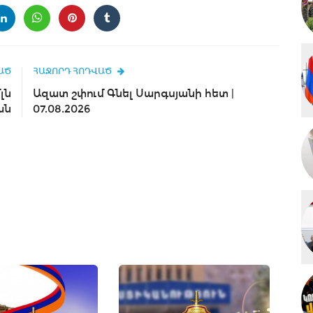
ԱԾ
ՀԱՋՈՐԴ ՀՈԴՎԱԾ
լն
Ազատ շփում Գնել Սարգսյանի հետ |
ան
07.08.2026