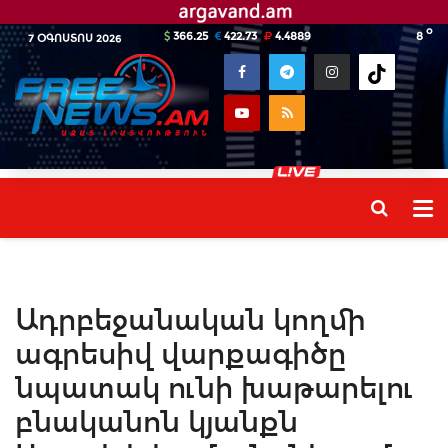
o
366.25
422.73
4.4889
8
7 ՕԳՈՍՏՈՍ 2026
Ադրբեջանական կողմի
ագրեսիվ վարքագիծը
նպատակ ունի խաթարելու
բնականոն կյանքն