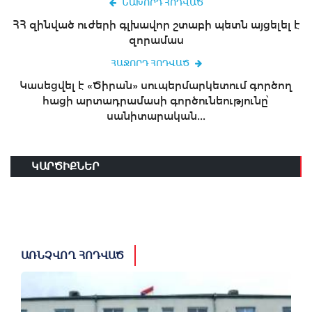
ՆԱԽՈՐԴ ՀՈԴՎԱԾ
ՀՀ զինված ուժերի գլխավոր շտաբի պետն այցելել է
զորամաս
ՀԱՋՈՐԴ ՀՈԴՎԱԾ
Կասեցվել է «Ծիրան» սուպերմարկետում գործող
հացի արտադրամասի գործունեությունը՝
սանիտարական...
ԿԱՐԾԻՔՆԵՐ
ԱՌՆՉՎՈՂ ՀՈԴՎԱԾ