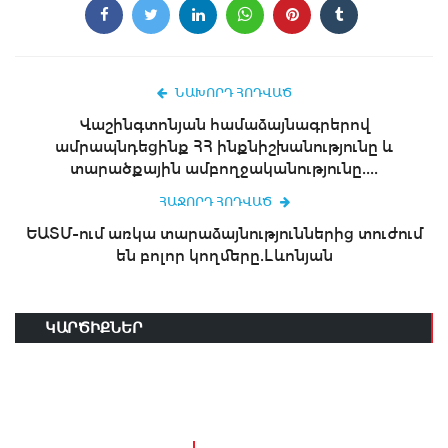
ՆԱԽՈՐԴ ՀՈԴՎԱԾ
Վաշինգտոնյան համաձայնագրերով
ամրապնդեցինք ՀՀ ինքնիշխանությունը և
տարածքային ամբողջականությունը....
ՀԱՋՈՐԴ ՀՈԴՎԱԾ
ԵԱՏՄ-ում առկա տարաձայնություններից տուժում
են բոլոր կողմերը.Լևոնյան
ԿԱՐԾԻՔՆԵՐ