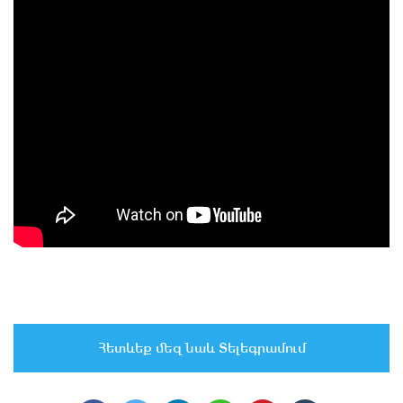
Հետևեք մեզ նաև Տելեգրամում