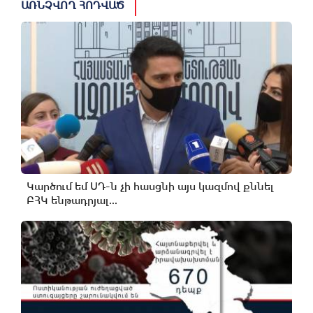
ԱՌՆՉՎՈՂ ՀՈԴՎԱԾ
Կարծում եմ ՍԴ-ն չի հասցնի այս կազմով քննել
ԲՀԿ ենթադրյալ...