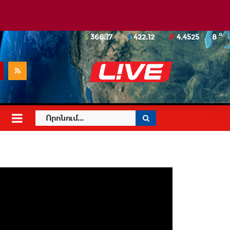
o
366.17
422.12
4.4525
8