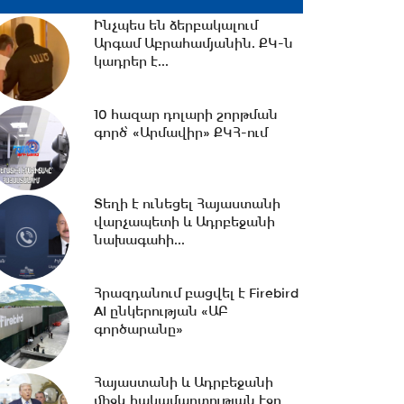
դեպքի...
Ինչպես են ձերբակալում
Արգամ Աբրահամյանին. ՔԿ-ն
16:38 -
Տաթև համայնքի
կադրեր է...
նախկին ղեկավար Մուրադ
Սիմոնյանից կբռնագանձվի...
10 հազար դոլարի շորթման
գործ՝ «Արմավիր» ՔԿՀ-ում
16:07 -
ՀԷՑ-ում հաշվիչների
գնման մրցույթից 500 մլն
դրամից ավելի...
Տեղի է ունեցել Հայաստանի
վարչապետի և Ադրբեջանի
15:30 -
Փաշինյան․ ՌԴ
նախագահի...
սահմանափակումները
վնասում են ԵԱՏՄ-ի
ընկալմանը...
Հրազդանում բացվել է Firebird
AI ընկերության «ԱԲ
14:32 -
գործարանը»
ՌԴ-ի կողմից 5
միլիարդի զենքի վաճառքն
Ադրբեջանին Հայաստանի...
Հայաստանի և Ադրբեջանի
միջև հակամարտության էջը