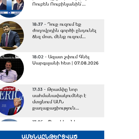
Ռուբեն Ռուբինյանին՝...
18:37 -
Դուք ուզում եք
ժողովրդին գործի ընդունել
ձեզ մոտ, մենք ուզում...
18:02 -
Ազատ շփում Գնել
Սարգսյանի հետ | 07.08.2026
17:33 -
Թրամփը նոր
սահմանափակումներ է
մտցնում ԱՄՆ
քաղաքացիություն...
17:05 -
Պապիկյանի
մասնակցությամբ
քարոզարշավը խոչընդոտելու
ԱՄԵՆԱԸՆԹԵՐՑՎԱԾ