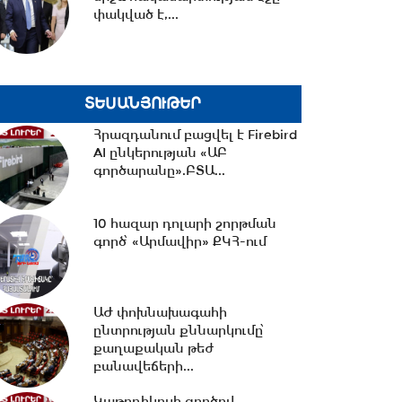
փակված է,...
14:06 -
Կասեցվել է «Ծիրան»
սուպերմարկետում գործող
հացի արտադրամասի...
ՏԵՍԱՆՅՈՒԹԵՐ
13:30 -
«Առինջ մոլ»-ում
բացահայտվել է 1,3 մլրդ դրամի
Հրազդանում բացվել է Firebird
թաքցված հարկման...
AI ընկերության «ԱԲ
գործարանը».ԲՏԱ...
13:00 -
Մինչ Եվրասիական
10 հազար դոլարի շորթման
միջկառավարական խորհրդի
գործ՝ «Արմավիր» ՔԿՀ-ում
ընդլայնված կազմով...
12:33 -
Իրանի
ԱԺ փոխնախագահի
հետախուզությունը հայտնել է
ընտրության քննարկումը՝
«Մոսադ»-ի հետ կապ
քաղաքական թեժ
ունեցող...
բանավեճերի...
12:15 -
Նիկոլ Փաշինյանը
Կաթողիկոսի գործով