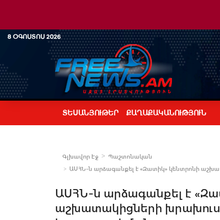
8 ՕԳՈՍՏՈՍ 2026
ՏԵՍԱՆՅՈՒԹԵՐ
ՔԱՂԱՔԱԿԱՆՈՒԹՅՈՒՆ
Գլխավոր Էջ
Պաշտոնական
ԱՍՀՆ-ն արձագանքել է «Զատիկ» կենտրոնի աշխա
ԱՍՀՆ-ն արձագանքել է «Զ
աշխատակիցների խրախուսո