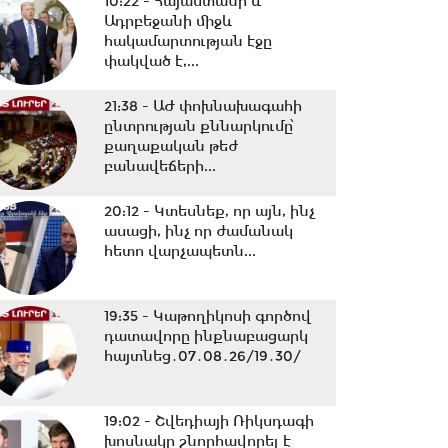
10:22 -
Հայաստանի և
Ադրբեջանի միջև
հակամարտության էջը
փակված է,...
21:38 -
ԱԺ փոխնախագահի
ընտրության քննարկումը՝
քաղաքական թեժ
բանավեճերի...
20:12 -
Կտեսնեք, որ այն, ինչ
ասացի, ինչ որ ժամանակ
հետո վարչապետն...
19:35 -
Կաթողիկոսի գործով
դատավորը ինքնաբացարկ
հայտնեց․07․08․26/19․30/
19:02 -
Շվեդիայի Ռիկսդագի
խոսնակը շնորհավորել է