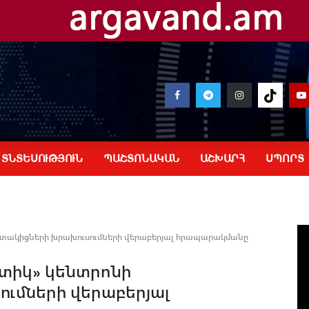
ՏՆՏԵՍՈՒԹՅՈՒՆ
ՊԱՇՏՈՆԱԿԱՆ
ԱՇԽԱՐՀ
ՍՊՈՐՏ
տակիցների խրախուսումների վերաբերյալ հրապարակմանը
ատիկ» կենտրոնի
ւմների վերաբերյալ