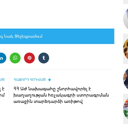
զ նաև Տելեգրամում
ԱԾ
ՀԱՋՈՐԴ ՀՈԴՎԱԾ
 է
ՀՀ ԱԺ նախագահը շնորհավորել է
իմ
խաղաղության հռչակագրի ստորագրման
առաջին տարեդարձի առիթով