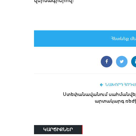
վերնագրերով:
Հետևեք մե
ՆԱԽՈՐԴ ՀՈԴՎ
Ստեփանավանում սահմանվել
արտակարգ ռեժ
ԿԱՐԾԻՔՆԵՐ