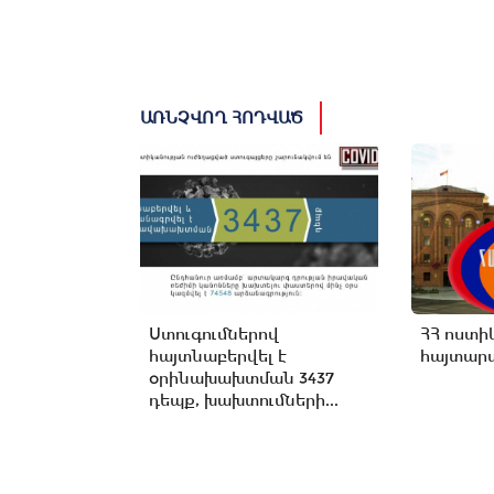
ԱՌՆՉՎՈՂ ՀՈԴՎԱԾ
Ստուգումներով
ՀՀ ոստի
հայտնաբերվել է
հայտարա
օրինախախտման 3437
դեպք, խախտումների...