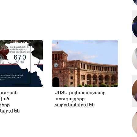
ության
ՍԱՏՄ լայնամասշտաբ
ցված
ստուգայցերը
ցերը
շարունակվում են
կվում են