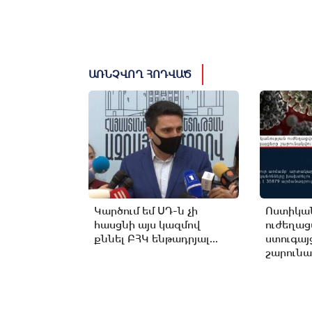
ԱՌՆՉՎՈՂ ՀՈԴՎԱԾ
Կարծում եմ ՍԴ-ն չի
Ոստիկան
հասցնի այս կազմով
ուժեղա
քննել ԲՀԿ ենթադրյալ...
ստուգայ
շարունա