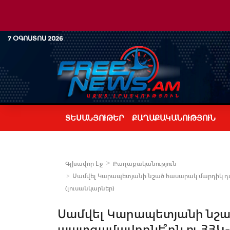
7 ՕԳՈՍՏՈՍ 2026
ՏԵՍԱՆՅՈՒԹԵՐ
ՔԱՂԱՔԱԿԱՆՈՒԹՅՈՒՆ
Գլխավոր Էջ
Քաղաքականություն
Սամվել Կարապետյանի նշած հասարակ մարդիկ դա
(լուսանկարներ)
Սամվել Կարապետյանի նշա
պատգամավորնե՞րն ու ՀՀԿ-