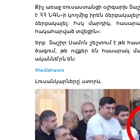
Քիչ առաջ ռուսաստանցի օլիգարխ Տաշ
է ՀՀ ՆԳՆ-ի կողմից իրեն ձերբակալելու
ձերբակալել։ Իսկ մարդիկ, հասարա
հակահարված տվեցին»։
Երբ Տաշիր Սամոն շեշտում է թե հա
ծագում, թե ովքեր են հասարակ մա
ականնե՞րն են։
Medianews
Լուսանկարները՝ ստորև․