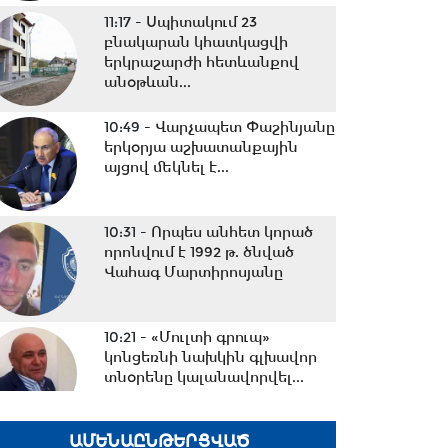
11:17 -
Սպիտակում 23
բնակարան կհատկացվի
երկրաշարժի հետևանքով
անօթևան...
10:49 -
Վարչապետ Փաշինյանը
երկօրյա աշխատանքային
այցով մեկնել է...
10:31 -
Որպես անհետ կորած
որոնվում է 1992 թ. ծնված
Վահագ Մարտիրոսյանը
10:21 -
«Մուլտի գրուպ»
կոնցեռնի նախկին գլխավոր
տնօրենը կալանավորվել...
ԱՄԵՆԱԸՆԹԵՐՑՎԱԾ
10:09 -
Երեք նախարարություն