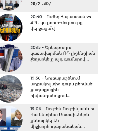
26/21․30/
20:40 -
Ուժեղ Հայաստան vs
ՔՊ․ կուլտուր-մուլտուրը
վերջացա՞վ
20:15 -
Երկաթուղու
կառավարման ՌԴ լիցենցիան
չեղարկելը այդ գումարով...
19:56 -
Նուբարաշենում
աղբակույտից դուրս բերված
քաղաքացին
հիվանդանոցում...
19:06 -
Ռուբեն Ռուբինյանն ու
Վալենտինա Մատվիենկոն
քննարկել են
միջխորհրդարանական...