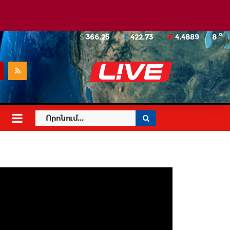
o
366.25
422.73
4.4889
8