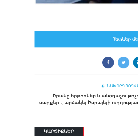
Հետևեք մե
ՆԱԽՈՐԴ ՀՈԴՎ
Իրանը հրթիռներ և անօդաչու թռչ
սարքեր է արձակել Իսրայելի ուղղությա
ԿԱՐԾԻՔՆԵՐ