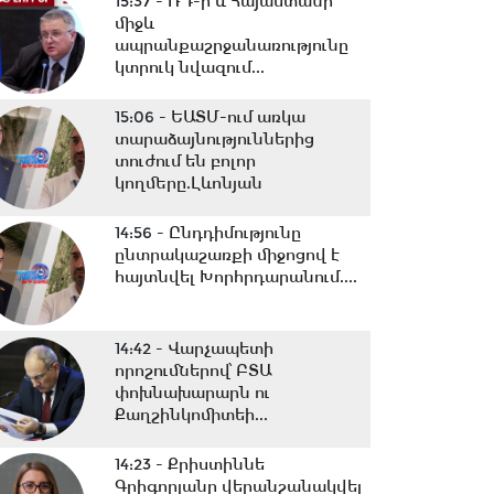
15:37 -
ՌԴ-ի և Հայաստանի
միջև
ապրանքաշրջանառությունը
կտրուկ նվազում...
15:06 -
ԵԱՏՄ-ում առկա
տարաձայնություններից
տուժում են բոլոր
կողմերը.Լևոնյան
14:56 -
Ընդդիմությունը
ընտրակաշառքի միջոցով է
հայտնվել Խորհրդարանում....
14:42 -
Վարչապետի
որոշումներով՝ ԲՏԱ
փոխնախարարն ու
Քաղշինկոմիտեի...
14:23 -
Քրիստիննե
Գրիգորյանը վերանշանակվել