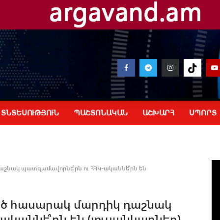
ՏՆՏԵՍՈՒԹՅՈՒՆ
ՊԱՇՏՈՆԱԿԱՆ
ԱՇԽԱՐՀ
ՍՊՈՐՏ
շնակ պատգամավորնե՞րն ու ՀՀԿ-ականնե՞րն են
ծ հասարակ մարդիկ դաշնակ
ականնե՞րն են (լուսանկարներ)