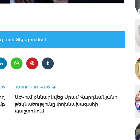
զ նաև Տելեգրամում
ԱԾ
ՀԱՋՈՐԴ ՀՈԴՎԱԾ
ող
ԱԺ-ում քննարկվեց Արամ Վարդևանյանի
մբ
թեկնածությունը փոխնախագահի
պաշտոնում