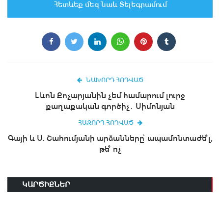
Հետևեք մեզ նաև Տելեգրամում
ՆԱԽՈՐԴ ՀՈԴՎԱԾ
Լևոն Քոչարյանին չեմ համարում լուրջ
քաղաքական գործիչ․ Սիմոնյան
ՀԱՋՈՐԴ ՀՈԴՎԱԾ
Գայի և Ս. Շահումյանի արձանները՝ ապամոնտաժե՞լ,
թե՞ ոչ
ԿԱՐԾԻՔՆԵՐ