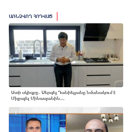
ԱՌՆՉՎՈՂ ՀՈԴՎԱԾ
Ստի սկիզբը․ Սերգեյ Դանիելյանը նմանակում է
Միքայել Մինասյանին....