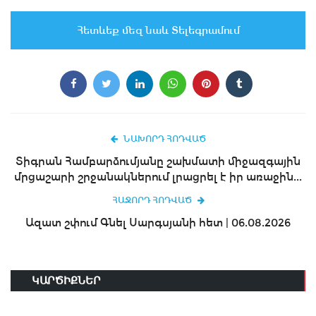
Հետևեք մեզ նաև Տելեգրամում
ՆԱԽՈՐԴ ՀՈԴՎԱԾ
Տիգրան Համբարձումյանը շախմատի միջազգային
մրցաշարի շրջանակներում լրացրել է իր առաջին...
ՀԱՋՈՐԴ ՀՈԴՎԱԾ
Ազատ շփում Գնել Սարգսյանի հետ | 06.08.2026
ԿԱՐԾԻՔՆԵՐ