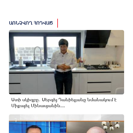
ԱՌՆՉՎՈՂ ՀՈԴՎԱԾ
Ստի սկիզբը․ Սերգեյ Դանիելյանը նմանակում է
Միքայել Մինասյանին....