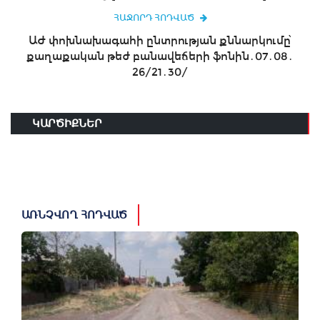
ՀԱՋՈՐԴ ՀՈԴՎԱԾ
ԱԺ փոխնախագահի ընտրության քննարկումը՝
քաղաքական թեժ բանավեճերի ֆոնին․07․08․
26/21․30/
ԿԱՐԾԻՔՆԵՐ
ԱՌՆՉՎՈՂ ՀՈԴՎԱԾ