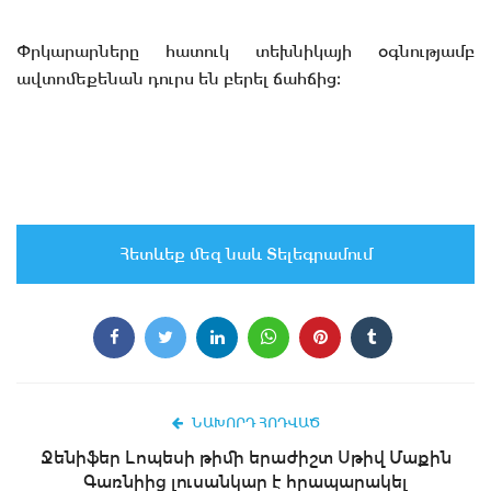
Փրկարարները հատուկ տեխնիկայի օգնությամբ
ավտոմեքենան դուրս են բերել ճահճից։
Հետևեք մեզ նաև Տելեգրամում
ՆԱԽՈՐԴ ՀՈԴՎԱԾ
Ջենիֆեր Լոպեսի թիմի երաժիշտ Սթիվ Մաքին
Գառնիից լուսանկար է հրապարակել