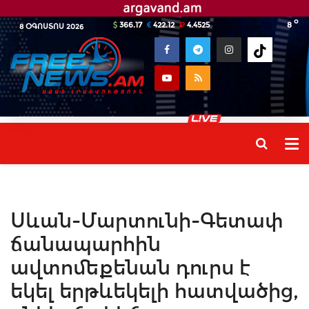
o
366.17
422.12
4.4525
8
8 ՕԳՈՍՏՈՍ 2026
Սևան-Մարտունի-Գետափ
ճանապարհին
ավտոմեքենան դուրս է
եկել երթևեկելի հատվածից,