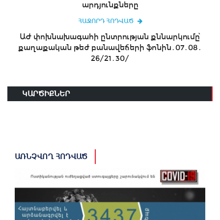
արդյունքները
ՀԱՋՈՐԴ ՀՈԴՎԱԾ
ԱԺ փոխնախագահի ընտրության քննարկումը՝
քաղաքական թեժ բանավեճերի ֆոնին․07․08․
26/21․30/
ԿԱՐԾԻՔՆԵՐ
ԱՌՆՉՎՈՂ ՀՈԴՎԱԾ