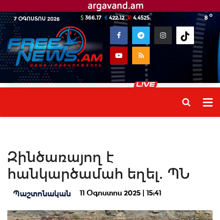
o
366.17
422.12
4.4525
8
7 ՕԳՈՍՏՈՍ 2026
Զինծառայող է
հանկարծամահ եղել. ՊՆ
11 Օգոստոս 2025 | 15:41
Պաշտոնական