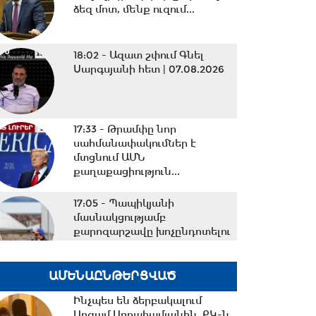
ձեզ մոտ, մենք ուզում...
18:02 -
Ազատ շփում Գնել
Սարգսյանի հետ | 07.08.2026
17:33 -
Թրամփը նոր
սահմանափակումներ է
մտցնում ԱՄՆ
քաղաքացիություն...
17:05 -
Պապիկյանի
մասնակցությամբ
քարոզարշավը խոչընդոտելու
դեպքի...
ԱՄԵՆԱԸՆԹԵՐՑՎԱԾ
16:38 -
Տաթև համայնքի
նախկին ղեկավար Մուրադ
Ինչպես են ձերբակալում
Սիմոնյանից կբռնագանձվի...
Արգամ Աբրահամյանին. ՔԿ-ն