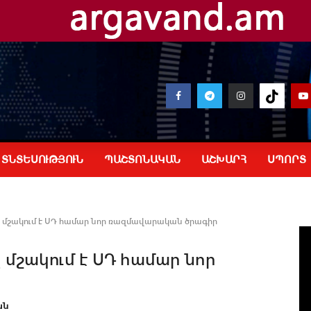
ՏՆՏԵՍՈՒԹՅՈՒՆ
ՊԱՇՏՈՆԱԿԱՆ
ԱՇԽԱՐՀ
ՍՊՈՐՏ
 մշակում է ՍԴ համար նոր ռազմավարական ծրագիր
 մշակում է ՍԴ համար նոր
ան