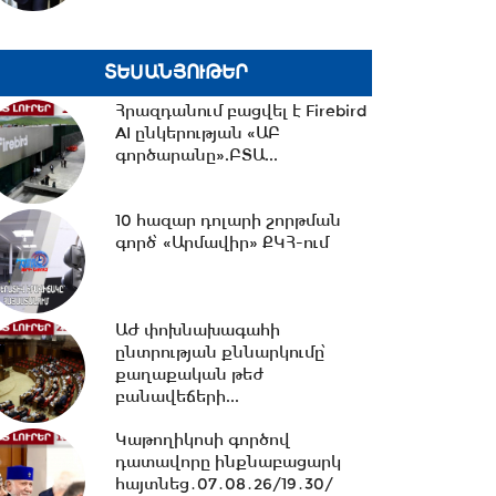
13:30 -
«Առինջ մոլ»-ում
բացահայտվել է 1,3 մլրդ դրամի
թաքցված հարկման...
ՏԵՍԱՆՅՈՒԹԵՐ
Հրազդանում բացվել է Firebird
AI ընկերության «ԱԲ
13:00 -
Մինչ Եվրասիական
գործարանը».ԲՏԱ...
միջկառավարական խորհրդի
ընդլայնված կազմով...
10 հազար դոլարի շորթման
գործ՝ «Արմավիր» ՔԿՀ-ում
12:33 -
Իրանի
հետախուզությունը հայտնել է
«Մոսադ»-ի հետ կապ
ունեցող...
ԱԺ փոխնախագահի
ընտրության քննարկումը՝
12:15 -
Նիկոլ Փաշինյանը
քաղաքական թեժ
պատասխանել է ռուսական
բանավեճերի...
լրատվամիջոցների
ներկայացուցիչների...
Կաթողիկոսի գործով
դատավորը ինքնաբացարկ
հայտնեց․07․08․26/19․30/
11:26 -
Եվրասիական