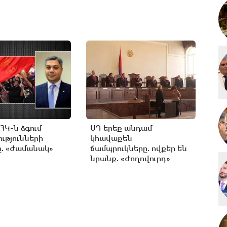
ԲՀԿ-ն ձգում
ՍԴ երեք անդամ
ւթյունների
կհավաքեն
. «Ժամանակ»
ճամպրուկները. ովքեր են
նրանք. «Ժողովուրդ»