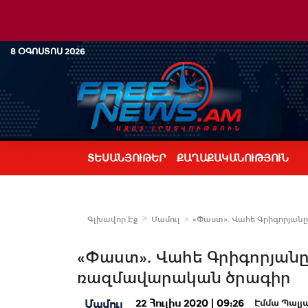
8 ՕԳՈՍՏՈՍ 2026
ՏԵՍԱՆՅՈՒԹԵՐ
ՔԱՂԱՔԱԿԱՆՈՒԹՅՈՒՆ
Գլխավոր Էջ
Մամուլ
«Փաստ». Վահե Գրիգորյանը
«Փաստ». Վահե Գրիգորյանը
ռազմավարական ծրագիր
22 Հուլիս 2020 | 09:26
Մամուլ
Էմմա Պալյ