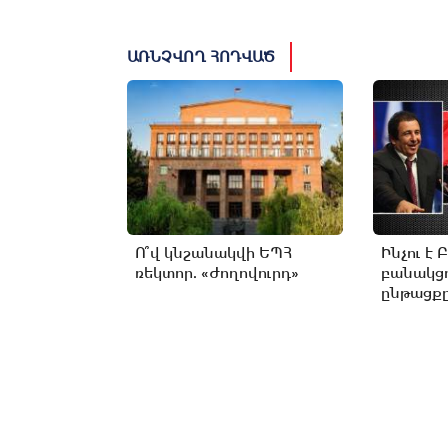
ԱՌՆՉՎՈՂ ՀՈԴՎԱԾ
Ո՞վ կնշանակվի ԵՊՀ
Ինչու է 
ռեկտոր. «Ժողովուրդ»
բանակցո
ընթացքը