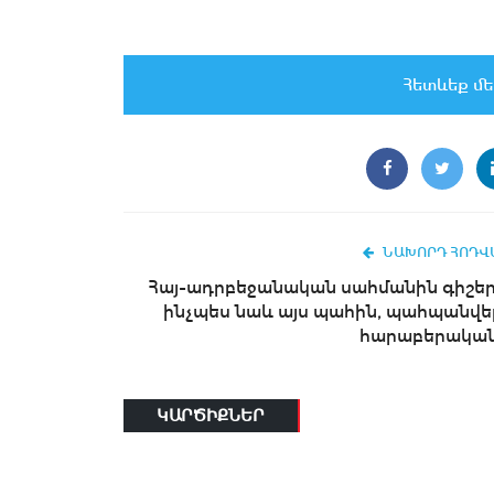
Հետևեք մե
ՆԱԽՈՐԴ ՀՈԴՎ
Հայ-ադրբեջանական սահմանին գիշեր
ինչպես նաև այս պահին, պահպանվել
հարաբերական.
ԿԱՐԾԻՔՆԵՐ