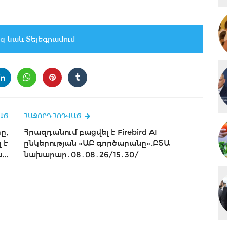
զ նաև Տելեգրամում
ԱԾ
ՀԱՋՈՐԴ ՀՈԴՎԱԾ
ը,
Հրազդանում բացվել է Firebird AI
 է
ընկերության «ԱԲ գործարանը».ԲՏԱ
..
նախարար․08․08․26/15․30/