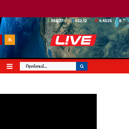
o
366.17
422.12
4.4525
8