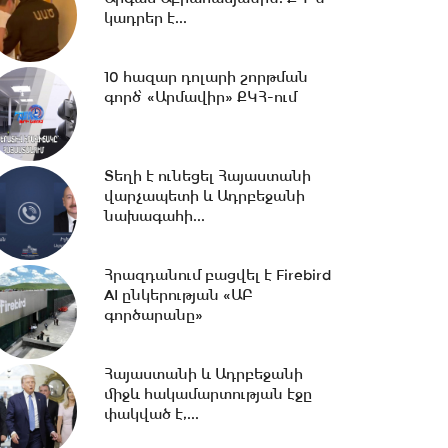
կադրեր է...
16:07 -
ՀԷՑ-ում հաշվիչների
գնման մրցույթից 500 մլն
10 հազար դոլարի շորթման
դրամից ավելի...
գործ՝ «Արմավիր» ՔԿՀ-ում
15:30 -
Փաշինյան․ ՌԴ
սահմանափակումները
Տեղի է ունեցել Հայաստանի
վնասում են ԵԱՏՄ-ի
վարչապետի և Ադրբեջանի
ընկալմանը...
նախագահի...
14:32 -
ՌԴ-ի կողմից 5
Հրազդանում բացվել է Firebird
միլիարդի զենքի վաճառքն
AI ընկերության «ԱԲ
Ադրբեջանին Հայաստանի...
գործարանը»
14:06 -
Կասեցվել է «Ծիրան»
Հայաստանի և Ադրբեջանի
սուպերմարկետում գործող
միջև հակամարտության էջը
հացի արտադրամասի...
փակված է,...