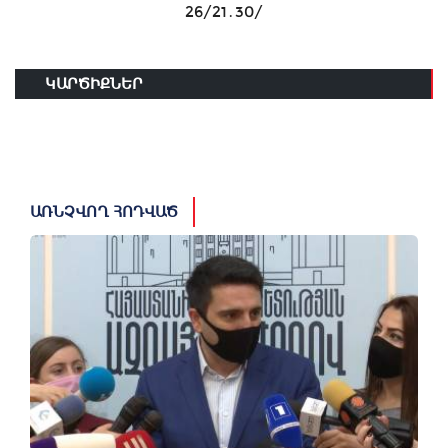
26/21․30/
ԿԱՐԾԻՔՆԵՐ
ԱՌՆՉՎՈՂ ՀՈԴՎԱԾ