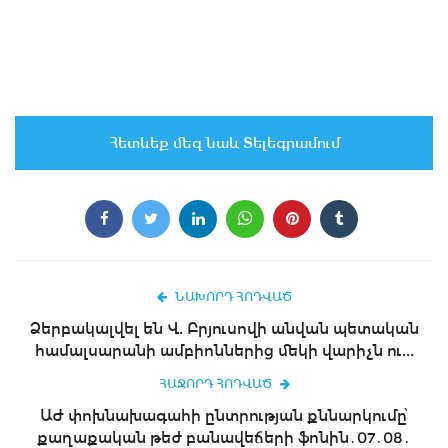
Հետևեք մեզ նաև Տելեգրամում
ՆԱԽՈՐԴ ՀՈԴՎԱԾ
Ձերբակալվել են Վ. Բրյուսովի անվան պետական
համալսարանի ամբիոններից մեկի վարիչն ու...
ՀԱՋՈՐԴ ՀՈԴՎԱԾ
ԱԺ փոխնախագահի ընտրության քննարկումը՝
քաղաքական թեժ բանավեճերի ֆոնին․07․08․