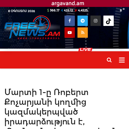
o
366.17
422.12
4.4525
8
8 ՕԳՈՍՏՈՍ 2026
Մարտի 1-ը Ռոբերտ
Քոչարյանի կողմից
կազմակերպված
իրադարձություն է,