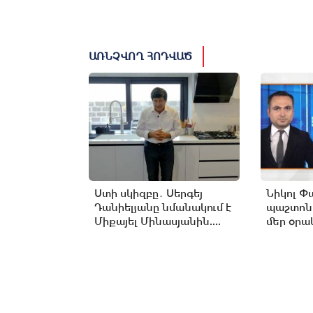
ԱՌՆՉՎՈՂ ՀՈԴՎԱԾ
Ստի սկիզբը․ Սերգեյ
Նիկոլ Փ
Դանիելյանը նմանակում է
պաշտոն
Միքայել Մինասյանին....
մեր օրակ