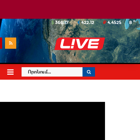
o
366.17
422.12
4.4525
8