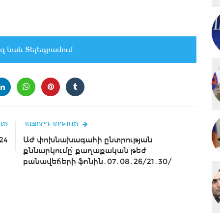
զ նաև Տելեգրամում
ԱԾ
ՀԱՋՈՐԴ ՀՈԴՎԱԾ
24
ԱԺ փոխնախագահի ընտրության
քննարկումը՝ քաղաքական թեժ
բանավեճերի ֆոնին․07․08․26/21․30/