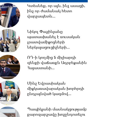
Կտեսնեք, որ այն, ինչ ասացի,
ինչ որ ժամանակ հետո
10:13 -
ՀՀ ԱԺ իններորդ
վարչապետն...
գումարման առաջին
նստաշրջան 07.08.2026
#ուղիղ
Նիկոլ Փաշինյանը
պատասխանել է ռուսական
10:11 -
Եվրասիական
լրատվամիջոցների
միջկառավարական խորհրդի
ներկայացուցիչների...
նիստ. #ուղիղ
ՌԴ-ի կողմից 5 միլիարդի
զենքի վաճառքն Ադրբեջանին
21:42 -
Հայաստանի...
ԱԺ-ում քննարկվեց
Արամ Վարդևանյանի
թեկնածությունը
Մինչ Եվրասիական
փոխնախագահի...
միջկառավարական խորհրդի
ընդլայնված կազմով...
21:33 -
Բաքվի դատարանը
մերժել է Արցախի
ղեկավարների բողոքը․06․08․
Պապիկյանի մասնակցությամբ
26/21․30/
քարոզարշավը խոչընդոտելու