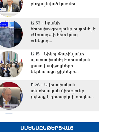
ընդլայնված կազմով...
12:33 -
Իրանի
հետախուզությունը հայտնել է
«Մոսադ»-ի հետ կապ
ունեցող...
12:15 -
Նիկոլ Փաշինյանը
պատասխանել է ռուսական
լրատվամիջոցների
ներկայացուցիչների...
11:26 -
Եվրասիական
տնտեսական միությունը
չպետք է դիտարկվի որպես...
10:38 -
Օրը սկսեցի
հեծանվային զբոսանքով՝ Իսիկ
Կուլ լճի ափերին․...
ԱՄԵՆԱԸՆԹԵՐՑՎԱԾ