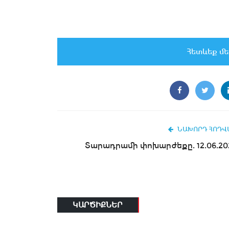
Հետևեք մե
ՆԱԽՈՐԴ ՀՈԴՎ
Տարադրամի փոխարժեքը. 12.06.20
ԿԱՐԾԻՔՆԵՐ