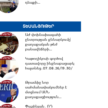
դեպքի...
20:40 -
Ուժեղ Հայաստան vs
ՔՊ․ կուլտուր-մուլտուրը
վերջացա՞վ
ՏԵՍԱՆՅՈՒԹԵՐ
20:15 -
Երկաթուղու
ԱԺ փոխնախագահի
կառավարման ՌԴ լիցենցիան
ընտրության քննարկումը՝
չեղարկելը այդ գումարով...
քաղաքական թեժ
բանավեճերի...
19:56 -
Նուբարաշենում
Կաթողիկոսի գործով
աղբակույտից դուրս բերված
դատավորը ինքնաբացարկ
քաղաքացին
հայտնեց․07․08․26/19․30/
հիվանդանոցում...
19:06 -
Ռուբեն Ռուբինյանն ու
Թրամփը նոր
Վալենտինա Մատվիենկոն
սահմանափակումներ է
քննարկել են
մտցնում ԱՄՆ
միջխորհրդարանական...
քաղաքացիություն...
Փաշինյան․ ՌԴ
18:00 -
Ազատ շփում Գնել