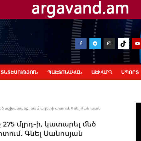
ՏՆՏԵՍՈՒԹՅՈՒՆ
ՊԱՇՏՈՆԱԿԱՆ
ԱՇԽԱՐՀ
ՍՊՈՐՏ
ել մեծ աշխատանք, նաև՝ աղետի գոտում. Գնել Սանոսյան
րջ 275 մլրդ-ի, կատարել մեծ
տում. Գնել Սանոսյան