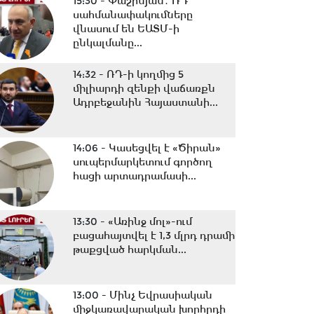
15:30 -
Փաշինյան․ ՌԴ
սահմանափակումները
վնասում են ԵԱՏՄ-ի
ընկալմանը...
14:32 -
ՌԴ-ի կողմից 5
միլիարդի զենքի վաճառքն
Ադրբեջանին Հայաստանի...
14:06 -
Կասեցվել է «Ծիրան»
սուպերմարկետում գործող
հացի արտադրամասի...
13:30 -
«Առինջ մոլ»-ում
բացահայտվել է 1,3 մլրդ դրամի
թաքցված հարկման...
13:00 -
Մինչ Եվրասիական
միջկառավարական խորհրդի