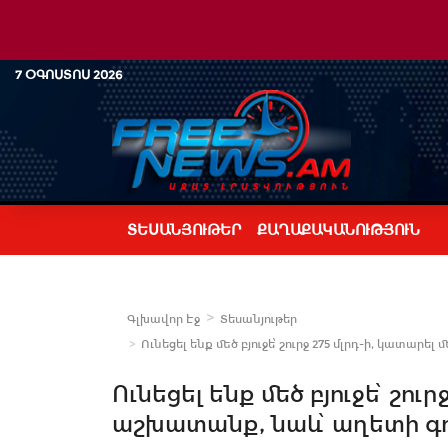
7 ՕԳՈՍՏՈՍ 2026
ՏԵՍԱՆՅՈՒԹԵՐ
ՔԱՂԱՔԱԿԱՆՈՒԹՅՈՒՆ
Գլխավոր Էջ
Տեսանյութեր
Ունեցել ենք մեծ բյուջե՝ շուրջ 275 մլրդ-ի, կատար
Ունեցել ենք մեծ բյուջե՝ շու
աշխատանք, նաև՝ աղետի գո