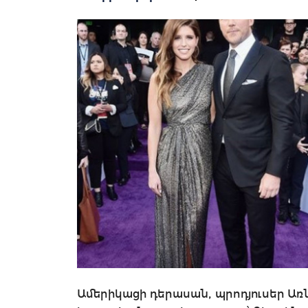
Ամերիկացի դերասան, պրոդյուսեր Ա