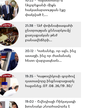
10:22 -
Հայաստանի և
Ադրբեջանի միջև
հակամարտության էջը
փակված է,...
21:38 -
ԱԺ փոխնախագահի
ընտրության քննարկումը՝
քաղաքական թեժ
բանավեճերի...
20:12 -
Կտեսնեք, որ այն, ինչ
ասացի, ինչ որ ժամանակ
հետո վարչապետն...
19:35 -
Կաթողիկոսի գործով
դատավորը ինքնաբացարկ
հայտնեց․07․08․26/19․30/
19:02 -
Շվեդիայի Ռիկսդագի
խոսնակը շնորհավորել է