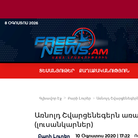
8 ՕԳՈՍՏՈՍ 2026
ՏԵՍԱՆՅՈՒԹԵՐ
ՔԱՂԱՔԱԿԱՆՈՒԹՅՈՒՆ
Գլխավոր Էջ
Բարի Լուրեր
Առնոլդ Շվարցենեգերն
Առնոլդ Շվարցենեգերն առա
(լուսանկարներ)
10 Օգոստոս 2020 | 17:22
Բարի Լուրեր
Ռ