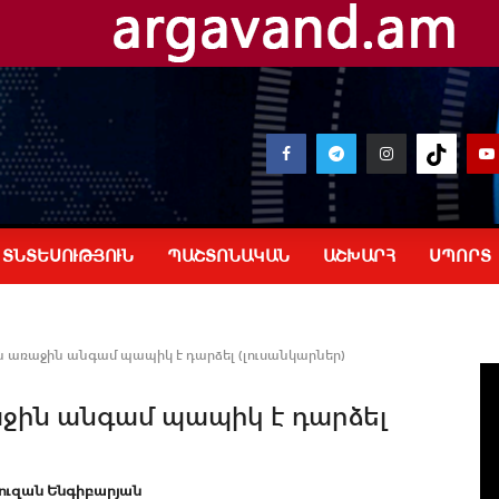
ՏՆՏԵՍՈՒԹՅՈՒՆ
ՊԱՇՏՈՆԱԿԱՆ
ԱՇԽԱՐՀ
ՍՊՈՐՏ
 առաջին անգամ պապիկ է դարձել (լուսանկարներ)
ջին անգամ պապիկ է դարձել
ուզան Ենգիբարյան