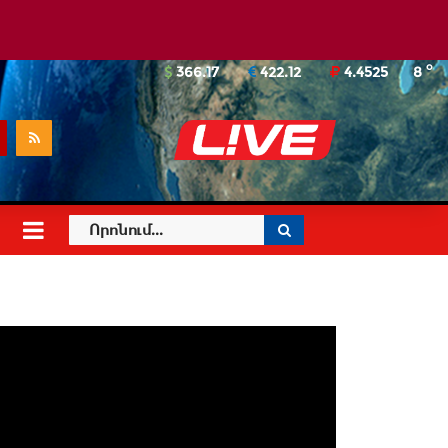
o
366.17
422.12
4.4525
8