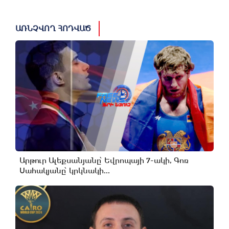
ԱՌՆՉՎՈՂ ՀՈԴՎԱԾ
Արթուր Ալեքսանյանը՝ Եվրոպայի 7-ակի, Գոռ
Սահակյանը՝ կրկնակի...