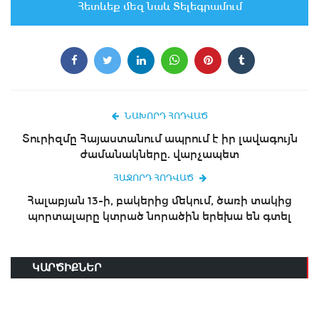
Հետևեք մեզ նաև Տելեգրամում
ՆԱԽՈՐԴ ՀՈԴՎԱԾ
Տուրիզմը Հայաստանում ապրում է իր լավագույն
ժամանակները. վարչապետ
ՀԱՋՈՐԴ ՀՈԴՎԱԾ
Հալաբյան 13-ի, բակերից մեկում, ծառի տակից
պորտալարը կտրած նորածին երեխա են գտել
ԿԱՐԾԻՔՆԵՐ