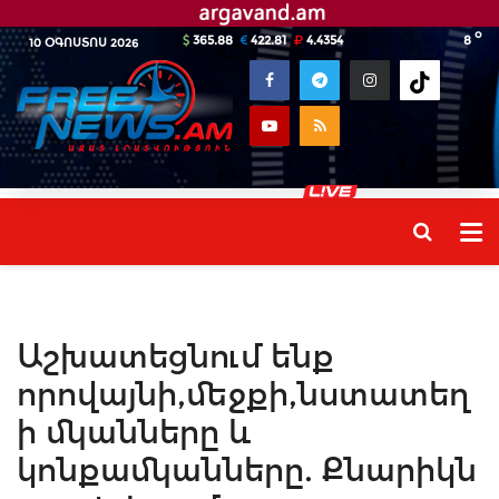
o
365.88
422.81
4.4354
8
10 ՕԳՈՍՏՈՍ 2026
Աշխատեցնում ենք
որովայնի,մեջքի,նստատեղ
ի մկանները և
կոնքամկանները. Քնարիկն