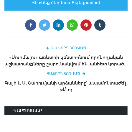
Հետևեք մեզ նաև Տելեգրամում
ՆԱԽՈՐԴ ՀՈԴՎԱԾ
«Սուրմալու» առևտրի կենտրոնում որոնողական
աշխատանքները շարունակվում են. անհետ կորած...
ՀԱՋՈՐԴ ՀՈԴՎԱԾ
Գայի և Ս. Շահումյանի արձանները՝ ապամոնտաժե՞լ,
թե՞ ոչ
ԿԱՐԾԻՔՆԵՐ