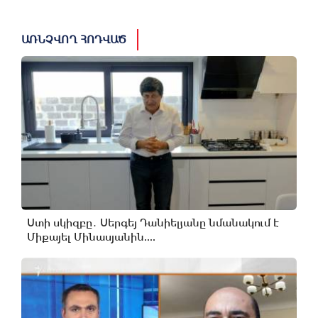
ԱՌՆՉՎՈՂ ՀՈԴՎԱԾ
Ստի սկիզբը․ Սերգեյ Դանիելյանը նմանակում է
Միքայել Մինասյանին....