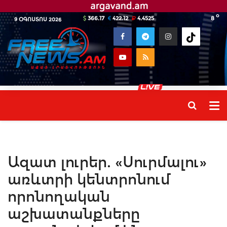
o
366.17
422.12
4.4525
8
9 ՕԳՈՍՏՈՍ 2026
Ազատ լուրեր. «Սուրմալու»
առևտրի կենտրոնում
որոնողական
աշխատանքները