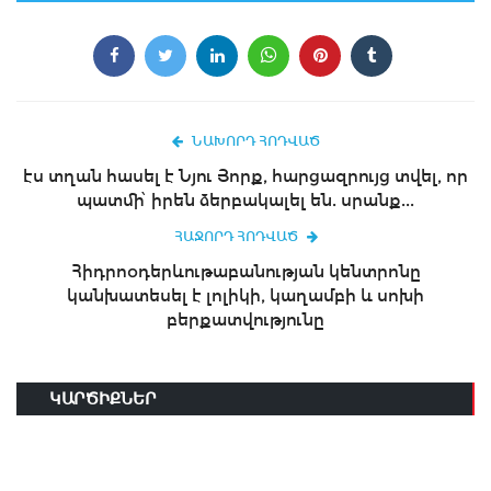
ՆԱԽՈՐԴ ՀՈԴՎԱԾ
էս տղան հասել է Նյու Յորք, հարցազրույց տվել, որ
պատմի՝ իրեն ձերբակալել են. սրանք...
ՀԱՋՈՐԴ ՀՈԴՎԱԾ
Հիդրոօդերևութաբանության կենտրոնը
կանխատեսել է լոլիկի, կաղամբի և սոխի
բերքատվությունը
ԿԱՐԾԻՔՆԵՐ