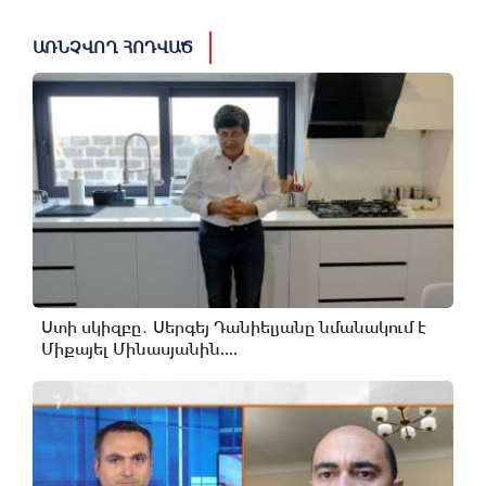
ԱՌՆՉՎՈՂ ՀՈԴՎԱԾ
Ստի սկիզբը․ Սերգեյ Դանիելյանը նմանակում է
Միքայել Մինասյանին....