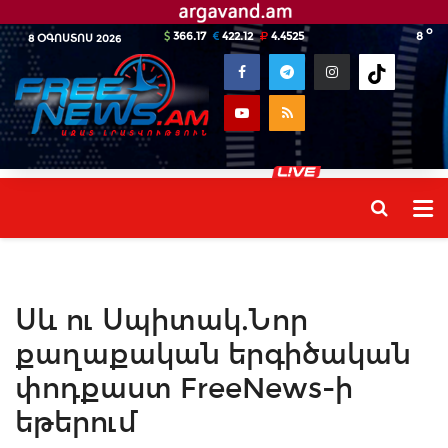
o
366.17
422.12
4.4525
8
8 ՕԳՈՍՏՈՍ 2026
Սև ու Սպիտակ.Նոր
քաղաքական երգիծական
փոդքաստ FreeNews-ի
եթերում