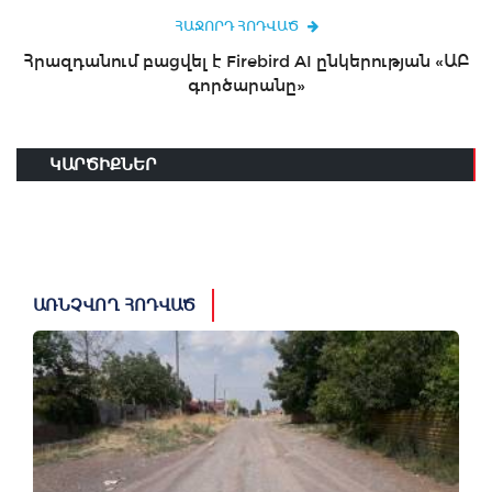
ՀԱՋՈՐԴ ՀՈԴՎԱԾ
Հրազդանում բացվել է Firebird AI ընկերության «ԱԲ
գործարանը»
ԿԱՐԾԻՔՆԵՐ
ԱՌՆՉՎՈՂ ՀՈԴՎԱԾ