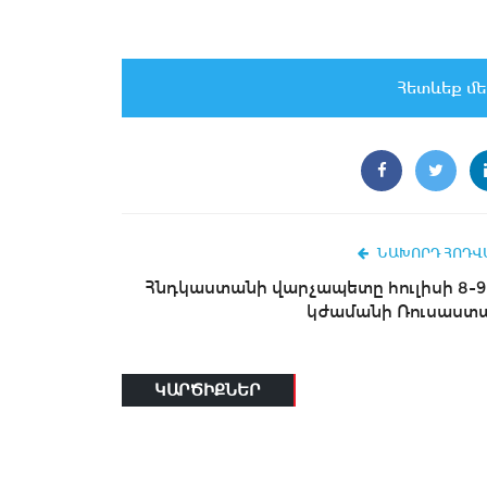
Հետևեք մե
ՆԱԽՈՐԴ ՀՈԴՎ
Հնդկաստանի վարչապետը hուլիսի 8-9
կժամանի Ռուսաստ
ԿԱՐԾԻՔՆԵՐ