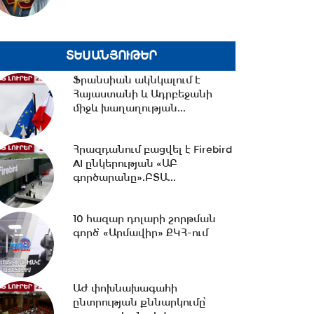
18:02 -
Ազատ շփում Գնել
Սարգսյանի հետ | 07.08.2026
ՏԵՍԱՆՅՈՒԹԵՐ
Ֆրանսիան ակնկալում է
Հայաստանի և Ադրբեջանի
միջև խաղաղության...
17:33 -
Թրամփը նոր
սահմանափակումներ է
մտցնում ԱՄՆ
Հրազդանում բացվել է Firebird
քաղաքացիություն...
AI ընկերության «ԱԲ
գործարանը».ԲՏԱ...
17:05 -
Պապիկյանի
մասնակցությամբ
քարոզարշավը խոչընդոտելու
10 հազար դոլարի շորթման
դեպքի...
գործ՝ «Արմավիր» ՔԿՀ-ում
16:38 -
Տաթև համայնքի
նախկին ղեկավար Մուրադ
Սիմոնյանից կբռնագանձվի...
ԱԺ փոխնախագահի
ընտրության քննարկումը՝