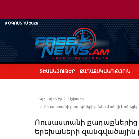
9 ՕԳՈՍՏՈՍ 2026
ՏԵՍԱՆՅՈՒԹԵՐ
ՔԱՂԱՔԱԿԱՆՈՒԹՅՈՒՆ
Գլխավոր Էջ
Աշխարհ
Ռուսաստանի քաղաքներից մեկում տեղի է ունեցել
Ռուսաստանի քաղաքներից մ
երեխաների զանգվածային 