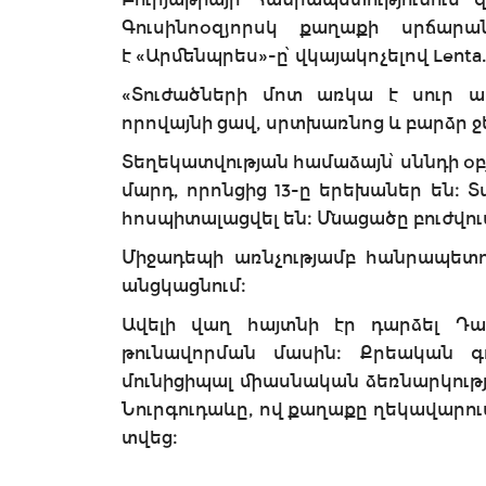
Գուսինոօզյորսկ քաղաքի սրճարա
է «Արմենպրես»-ը՝ վկայակոչելով Lenta
«Տուժածների մոտ առկա է սուր աղ
որովայնի ցավ, սրտխառնոց և բարձր ջե
Տեղեկատվության համաձայն՝ սննդի օբ
մարդ, որոնցից 13-ը երեխաներ են։ 
հոսպիտալացվել են։ Մնացածը բուժվու
Միջադեպի առնչությամբ հանրապետու
անցկացնում։
Ավելի վաղ հայտնի էր դարձել Դա
թունավորման մասին։ Քրեական գո
մունիցիպալ միասնական ձեռնարկութ
Նուրգուդաևը, ով քաղաքը ղեկավարո
տվեց։