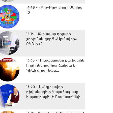
14:48 -
«Բլթ-Բլթ» շոու | Սերիա
10
14:14 -
10 հազար դոլարի
շորթման գործ՝ «Արմավիր»
ՔԿՀ-ում
13:35 -
Ռուսաստանը բալիստիկ
հրթիռներով հարձակվել է
Կիևի վրա․ կան...
13:20 -
ԵՄ գլխավոր
դիվանագետ Կայա Կալասը
հայտարարել է Ռուսաստանի...