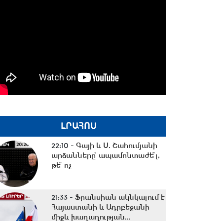
ԼՐԱՀՈՍ
22:10 -
Գայի և Ս. Շահումյանի
արձանները՝ ապամոնտաժե՞լ,
թե՞ ոչ
21:33 -
Ֆրանսիան ակնկալում է
Հայաստանի և Ադրբեջանի
միջև խաղաղության...