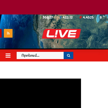
o
366.17
422.12
4.4525
8