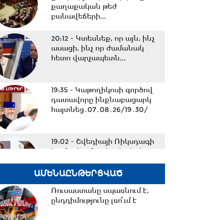
քաղաքական թեժ
բանավեճերի...
20:12 -
Կտեսնեք, որ այն, ինչ
ասացի, ինչ որ ժամանակ
հետո վարչապետն...
19:35 -
Կաթողիկոսի գործով
դատավորը ինքնաբացարկ
հայտնեց․07․08․26/19․30/
19:02 -
Շվեդիայի Ռիկսդագի
խոսնակը շնորհավորել է
Ռուբեն Ռուբինյանին՝...
ԱՄԵՆԱԸՆԹԵՐՑՎԱԾ
Ռուսաստանը սպառնում է,
18:37 -
Դուք ուզում եք
ընդդիմությունը լռո՞ւմ է
ժողովրդին գործի ընդունել
ձեզ մոտ, մենք ուզում...