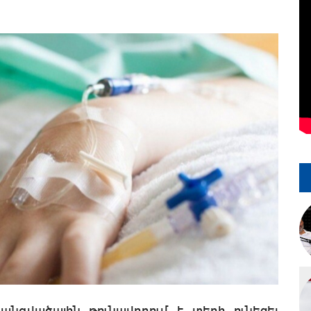
զանգվածային թունավորում է տեղի ունեցել