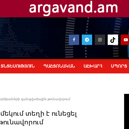
ՏՆՏԵՍՈՒԹՅՈՒՆ
ՊԱՇՏՈՆԱԿԱՆ
ԱՇԽԱՐՀ
ՍՊՈՐՏ
 երեխաների զանգվածային թունավորում
եկում տեղի է ունեցել
թունավորում