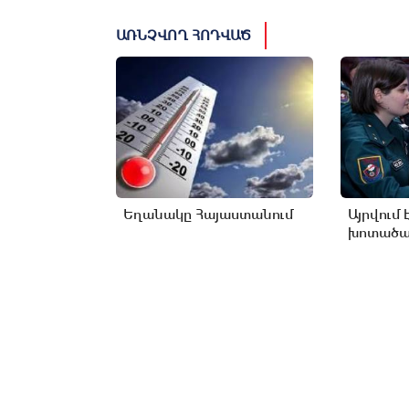
ԱՌՆՉՎՈՂ ՀՈԴՎԱԾ
Եղանակը Հայաստանում
Այրվում 
խոտածած