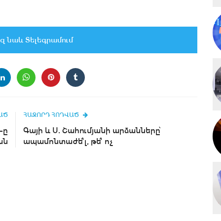
զ նաև Տելեգրամում
ԱԾ
ՀԱՋՈՐԴ ՀՈԴՎԱԾ
-ը
Գայի և Ս. Շահումյանի արձանները՝
ան
ապամոնտաժե՞լ, թե՞ ոչ