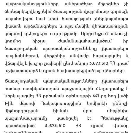
պարտականությունները, անհրաժեշտ միջոցներ չի
ձեռնարկել վերջինիս՝ ծառայության վայր մուտք գործելն
ապահովելու կամ նրա՝ ծառայության չներկայանալու
փաստն արձանագրելու և այդ մասին վերադասության
կարգով զեկուցելու ուղղությամբ։ Արդյունքում՝ տեսուչի
կողմից հիշյալ ժամանակահատվածում իր
ծառայողական պարտականությունները չկատարելու
պայմաններում, վերջինիս անվամբ հաշվարկվել և
վճարվել է խոշոր չափերի՝ ընդհանուր 3.673.510 ՀՀ դրամ
աշխատավարձ և դրան հավասարեցված այլ վճարներ։
Ծառայողական պարտականությունները չկատարելու
համար ոստիկանության պաշտոնյային մեղադրանք է
ներկայացվել ՀՀ քրեական օրենսգրքի 441-րդ հոդվածի
1-ին մասով: Հակակոռուպցիոն կոմիտեի քննիչի
միջնորդության հիման վրա վերջինիս
պաշտոնավարումը կասեցվել է։ Պետությանը
պատճառված 3․673․510 ՀՀ դրամ վնասը