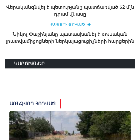
Վերականգնվել է պետությանը պատճառված 52 մլն
դրամ վնասը
ՀԱՋՈՐԴ ՀՈԴՎԱԾ
Նիկոլ Փաշինյանը պատասխանել է ռուսական
լրատվամիջոցների ներկայացուցիչների հարցերին
ԿԱՐԾԻՔՆԵՐ
ԱՌՆՉՎՈՂ ՀՈԴՎԱԾ