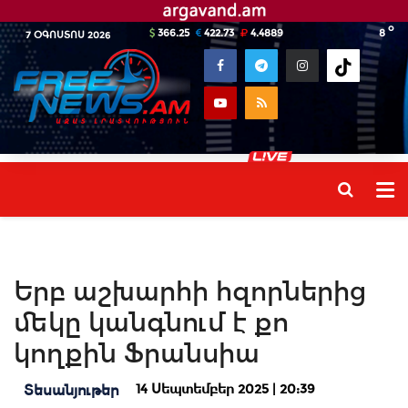
o
366.25
422.73
4.4889
8
7 ՕԳՈՍՏՈՍ 2026
Երբ աշխարհի հզորներից
մեկը կանգնում է քո
կողքին Ֆրանսիա
14 Սեպտեմբեր 2025 | 20:39
Տեսանյութեր