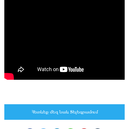
Հետևեք մեզ նաև Տելեգրամում