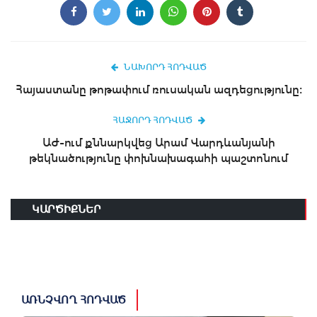
ՆԱԽՈՐԴ ՀՈԴՎԱԾ
Հայաստանը թոթափում ռուսական ազդեցությունը։
ՀԱՋՈՐԴ ՀՈԴՎԱԾ
ԱԺ-ում քննարկվեց Արամ Վարդևանյանի
թեկնածությունը փոխնախագահի պաշտոնում
ԿԱՐԾԻՔՆԵՐ
ԱՌՆՉՎՈՂ ՀՈԴՎԱԾ