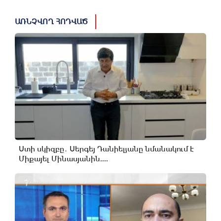
ԱՌՆՉՎՈՂ ՀՈԴՎԱԾ
Ստի սկիզբը․ Սերգեյ Դանիելյանը նմանակում է
Միքայել Մինասյանին....