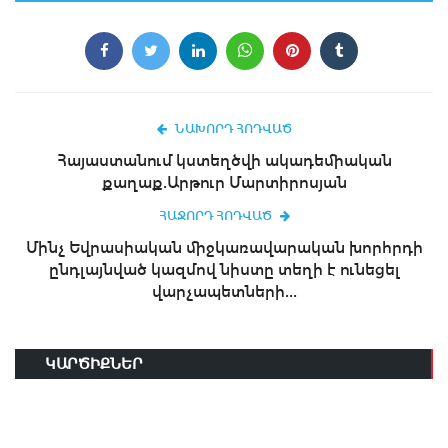
ՆԱԽՈՐԴ ՀՈԴՎԱԾ
Հայաստանում կստեղծվի ակադեմիական
քաղաք.Արթուր Մարտիրոսյան
ՀԱՋՈՐԴ ՀՈԴՎԱԾ
Մինչ Եվրասիական միջկառավարական խորհրդի
ընդլայնված կազմով նիստը տեղի է ունեցել
վարչապետների...
ԿԱՐԾԻՔՆԵՐ