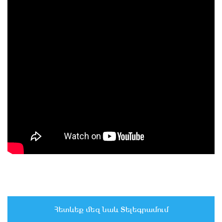
Հետևեք մեզ նաև Տելեգրամում