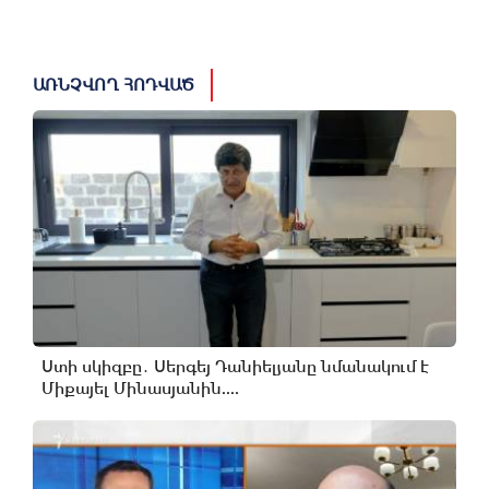
ԱՌՆՉՎՈՂ ՀՈԴՎԱԾ
Ստի սկիզբը․ Սերգեյ Դանիելյանը նմանակում է
Միքայել Մինասյանին....