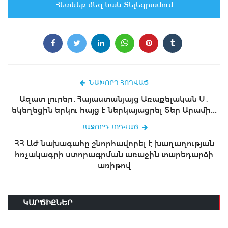
Հետևեք մեզ նաև Տելեգրամում
ՆԱԽՈՐԴ ՀՈԴՎԱԾ
Ազատ լուրեր․Հայաստանյայց Առաքելական Ս․
եկեղեցին երկու հայց է ներկայացրել Տեր Արամի...
ՀԱՋՈՐԴ ՀՈԴՎԱԾ
ՀՀ ԱԺ նախագահը շնորհավորել է խաղաղության
հռչակագրի ստորագրման առաջին տարեդարձի
առիթով
ԿԱՐԾԻՔՆԵՐ